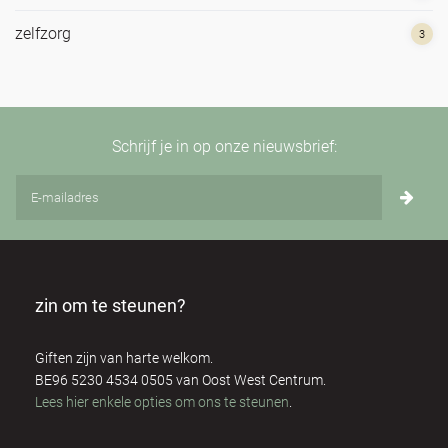
zelfzorg
3
Schrijf je in op onze nieuwsbrief:
zin om te steunen?
Giften zijn van harte welkom.
BE96 5230 4534 0505 van Oost West Centrum.
Lees hier enkele opties om ons te steunen
.