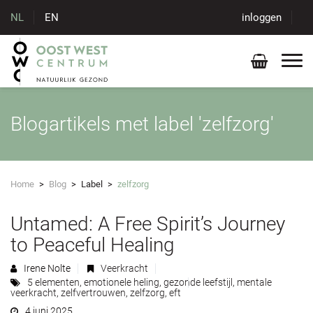
NL
EN
inloggen
Blogartikels met label 'zelfzorg'
Home
>
Blog
>
Label
>
zelfzorg
Untamed: A Free Spirit’s Journey
to Peaceful Healing
Irene Nolte
Veerkracht
5 elementen
,
emotionele heling
,
gezonde leefstijl
,
mentale
veerkracht
,
zelfvertrouwen
,
zelfzorg
,
eft
4 juni 2025