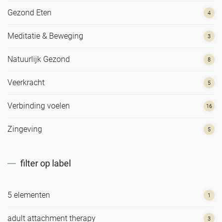
Gezond Eten
4
Meditatie & Beweging
3
Natuurlijk Gezond
8
Veerkracht
5
Verbinding voelen
16
Zingeving
5
filter op label
5 elementen
1
adult attachment therapy
3