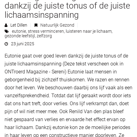
dankzij de juiste tonus of de juiste
lichaamsinspanning
Let Dillen
Natuurlijk Gezond
eutonie
,
stress verminderen
,
luisteren naar je lichaam
,
gezonde leefstijl
,
zelfzorg
23 juni 2025
Eutonie gaat over goed leven dankzij de juiste tonus of de
juiste lichaamsinspanning (Deze tekst verscheen ook in
ONTroerd Magazine - Sereni) Eutonie laat mensen in
geborgenheid bij zichzelf thuiskomen. We razen en rennen
door het leven. We beschouwen daarbij ons lijf vaak als een
vanzelfsprekendheid. Totdat dat lijf geraakt wordt door iets
dat ons hart treft, door verlies. Ons lijf verkrampt dan, doet
pijn of wil niet meer mee. Ook Renild Van den plas bleef
niet gespaard van verlies en ervaarde het effect ervan op
haar lichaam. Dankzij eutonie kon ze de moeilijke periodes
in haar leven op een constructieve manier doorleven. Ze