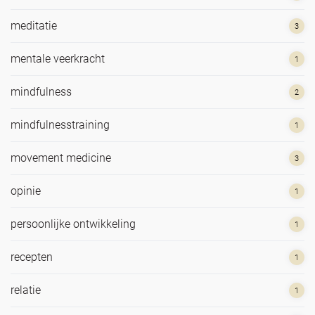
meditatie
3
mentale veerkracht
1
mindfulness
2
mindfulnesstraining
1
movement medicine
3
opinie
1
persoonlijke ontwikkeling
1
recepten
1
relatie
1