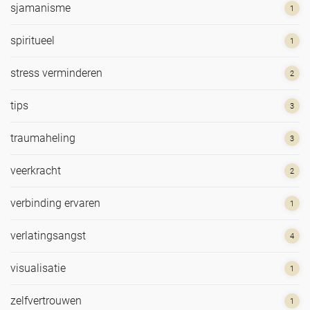
sjamanisme
1
spiritueel
1
stress verminderen
2
tips
3
traumaheling
3
veerkracht
2
verbinding ervaren
1
verlatingsangst
4
visualisatie
1
zelfvertrouwen
1