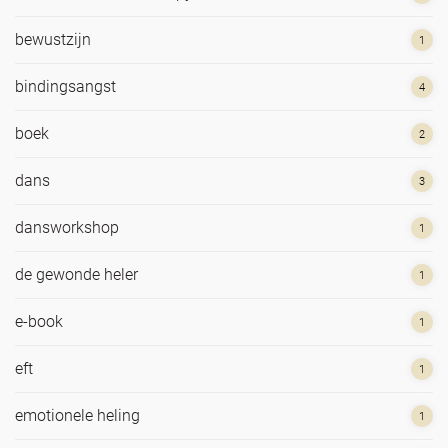
bewustzijn
1
bindingsangst
4
boek
2
dans
3
dansworkshop
1
de gewonde heler
1
e-book
1
eft
1
emotionele heling
1