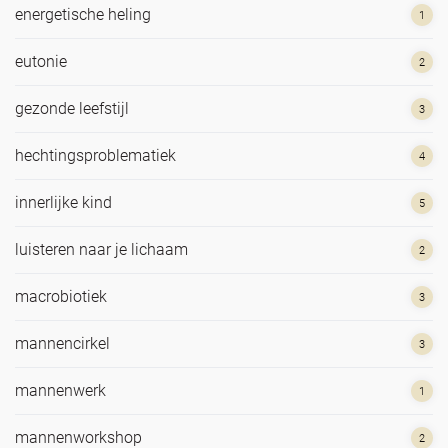
energetische heling
1
eutonie
2
gezonde leefstijl
3
hechtingsproblematiek
4
innerlijke kind
5
luisteren naar je lichaam
2
macrobiotiek
3
mannencirkel
3
mannenwerk
1
mannenworkshop
2