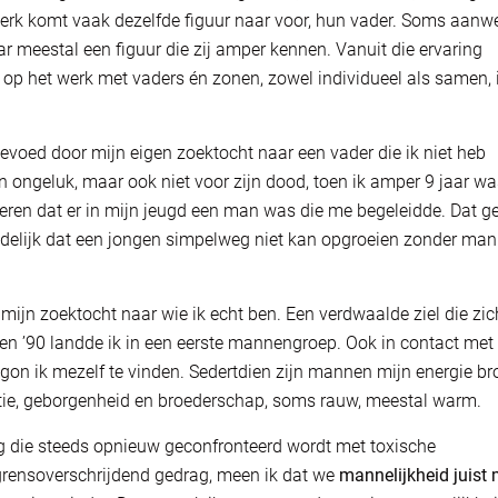
werk komt vaak dezelfde figuur naar voor, hun vader. Soms aanwe
 meestal een figuur die zij amper kennen. Vanuit die ervaring
 op het werk met vaders én zonen, zowel individueel als samen, 
evoed door mijn eigen zoektocht naar een vader die ik niet heb
n ongeluk, maar ook niet voor zijn dood, toen ik amper 9 jaar was
eren dat er in mijn jeugd een man was die me begeleidde. Dat g
delijk dat een jongen simpelweg niet kan opgroeien zonder ma
e mijn zoektocht naar wie ik echt ben. Een verdwaalde ziel die zic
aren ’90 landde ik in een eerste mannengroep. Ook in contact met
n ik mezelf te vinden. Sedertdien zijn mannen mijn energie bro
atie, geborgenheid en broederschap, soms rauw, meestal warm.
g die steeds opnieuw geconfronteerd wordt met toxische
grensoverschrijdend gedrag, meen ik dat we
mannelijkheid juist