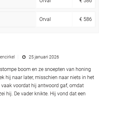
Orval
€
586
Orval
€
586
ncirkel
25 januari 2026
n stompe boom en ze snoepten van honing
 hij naar later, misschien naar niets in het
ij vaak voordat hij antwoord gaf, omdat
i hij. De vader knikte. Hij vond dat een