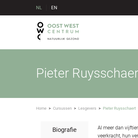
NL
EN
Pieter Ruysschaer
Home
>
Cursussen
>
Lesgevers
>
Pieter Ruysschaert
Al meer dan vijfti
Biografie
veerkracht, hun v