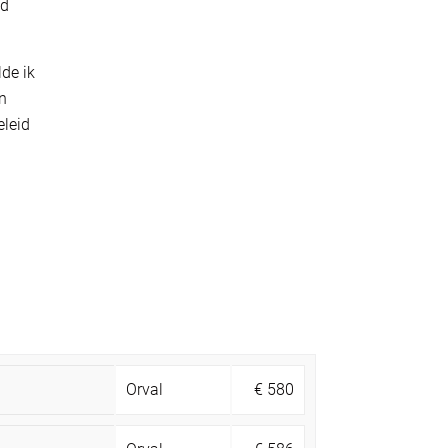
id
lde ik
en
eleid
Orval
€
580