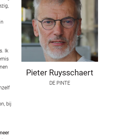
zig,
in
. Ik
emis
nnen
Pieter Ruysschaert
DE PINTE
hzelf
n, bij
 meer