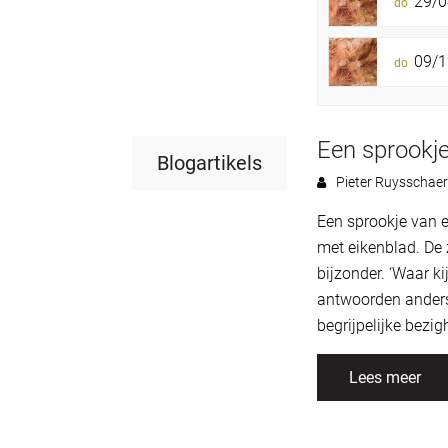
29/0
do
09/1
do
Een sprookj
Blogartikels
Pieter Ruysschaer
Een sprookje van 
met eikenblad. De 
bijzonder. ‘Waar k
antwoorden anders 
begrijpelijke bezigh
Lees meer