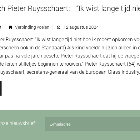
Pieter Ruysschaert: “Ik wist lange tijd n
t
Verbinding voelen
12 augustus 2024
r Ruysschaert: “Ik wist lange tijd niet hoe ik moest opkomen v
erscheen ook in de Standaard) Als kind voelde hij zich alleen in
aar pas na vele jaren besefte Pieter Ruysschaert dat hij de vroeg
de feiten stilletjes beginnen te rouwen.” Pieter Ruysschaert (64)
f Ruysschaert, secretaris-generaal van de ­European Glass Indust
 onze nieuwsbrief: