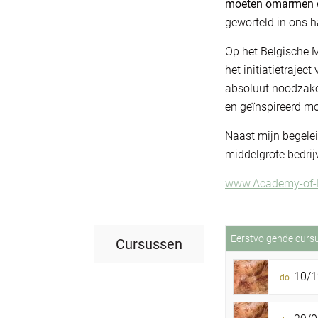
moeten omarmen
geworteld in ons h
Op het Belgische M
het initiatietrajec
absoluut noodzakel
en geïnspireerd m
Naast mijn begelei
middelgrote bedrij
www.Academy-of-L
Eerstvolgende curs
Cursussen
10/1
do