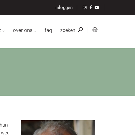
inloggen
t
over ons
faq
zoeken
 hun
n weg