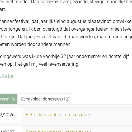
en niet minder. Dan spreek ik over gezonde, stevige mannelijkhe
art.
annenfestival, dat jaarlijks eind augustus plaatsvindt, ontwikke
t voor jongeren. Ik ben overtuigd dat overgangsrituelen in een lev
ijk zijn. Dat jongens niet vanzelf man worden, maar daarin beg
oeten worden door andere mannen.
dingswerk was ik de voorbije 32 jaar ondernemer en richtte vijf
ven op. Het gaf mij veel levenservaring.
ife.be
ussen (3)
Eerstvolgende sessies (12)
2/2026 -
13/12/2026
Betrokken vaders - sterke zonen
zo