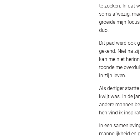
te zoeken. In dat 
soms afwezig, maar
groeide mijn focus
duo.
Dit pad werd ook g
gekend. Niet na zij
kan me niet herinn
toonde me overdui
in zijn leven.
Als dertiger startt
kwijt was. In de j
andere mannen bego
hen vind ik inspir
In een samenlevin
mannelijkheid en 