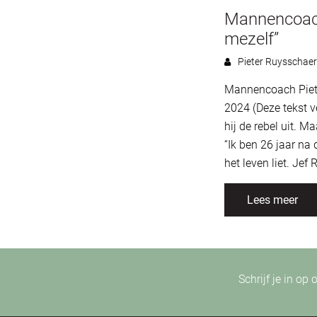
Mannencoach 
mezelf”
Pieter Ruysschaer
Mannencoach Piete
2024 (Deze tekst v
hij de rebel uit. M
“Ik ben 26 jaar na 
het leven liet. Je
Lees meer
Schrijf je in op