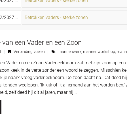
4/2027 -
02/05/2027
Betrokken vaders - sterke zonen
zo
2/2027 -
12/12/2027
Betrokken vaders - sterke zonen
zo
e van een Vader en een Zoon
t
Verbinding voelen
mannenwerk
,
mannenworkshop
,
manne
een Vader en een Zoon Vader eekhoorn zat met zijn zoon op ee
zoon keek in de verte zonder een woord te zeggen. Misschien keek
ijk je naar?’ vroeg vader eekhoorn. De zoon dacht na. Dat deed h
konden weglopen. ‘Ik kijk of ik al iemand aan het worden ben,’ ze
eid, zelf deed hij dit al jaren, maar hij...