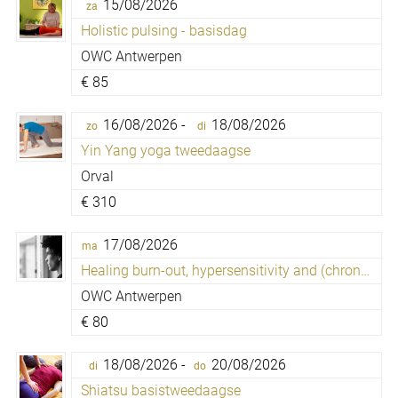
15/08/2026
za
Holistic pulsing - basisdag
OWC Antwerpen
€
85
16/08/2026 -
18/08/2026
zo
di
Yin Yang yoga tweedaagse
Orval
€
310
17/08/2026
ma
Healing burn-out, hypersensitivity and (chronic) fatigue
OWC Antwerpen
€
80
18/08/2026 -
20/08/2026
di
do
Shiatsu basistweedaagse