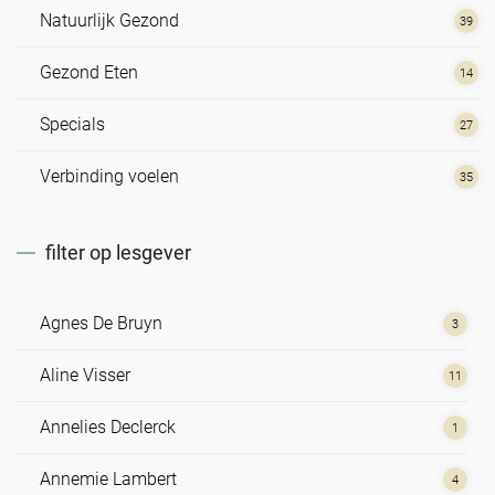
Natuurlijk Gezond
39
Gezond Eten
14
Specials
27
Verbinding voelen
35
filter op lesgever
Agnes De Bruyn
3
Aline Visser
11
Annelies Declerck
1
Annemie Lambert
4