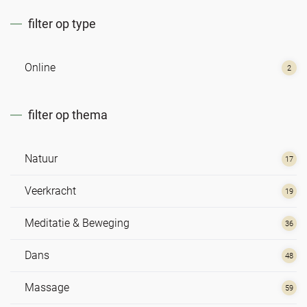
filter op type
Online
2
filter op thema
Natuur
17
Veerkracht
19
Meditatie & Beweging
36
Dans
48
Massage
59