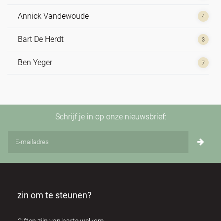
Annick Vandewoude
4
Bart De Herdt
3
Ben Yeger
7
Bert Dhondt
3
Brian Utting
2
Schrijf je in op onze nieuwsbrief:
Carol Mcinerney
1
Cathy Ryan
1
Christian de Sousa
3
zin om te steunen?
Claire Elouard
2