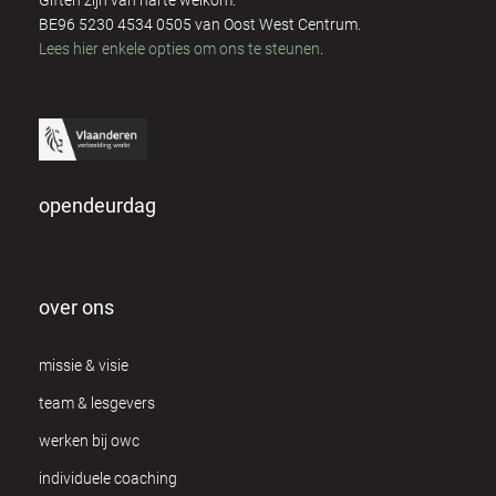
Giften zijn van harte welkom.
Dominique Respens
2
BE96 5230 4534 0505 van Oost West Centrum.
Lees hier enkele opties om ons te steunen
.
Dora Olah
3
Eddy Hubrechts
3
Ellen Saen
2
opendeurdag
Els Mertens
4
Els Van Daele
1
over ons
Els Van Ginneken
1
missie & visie
Fanny Heuten
8
team & lesgevers
Frank & Kathy Coppieters
12
werken bij owc
Freija Wouters
individuele coaching
1