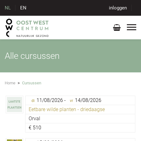
NL
EN
inloggen
Alle cursussen
Home
>
Cursussen
11/08/2026 -
14/08/2026
di
vr
Eetbare wilde planten - driedaagse
Orval
€
510