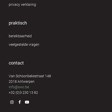
privacy verklaring
George van Elst
7
Greet Brutsaert
8
praktisch
Greet Mermans
8
bereikbaarheid
Guido Paeps
10
veelgestelde vragen
Hilde de Vos
1
contact
Ilse Geusens
1
Van Schoonbekestraat 148
Ingrid Debert
4
2018 Antwerpen
info@owc.be
Irene Nolte
4
+32 (0)3 230 13 82
Isabelle Verstraeten
8