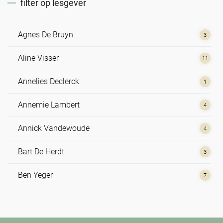
filter op lesgever
Agnes De Bruyn
3
Aline Visser
11
Annelies Declerck
1
Annemie Lambert
4
Annick Vandewoude
4
Bart De Herdt
3
Ben Yeger
7
Bert Dhondt
3
Brian Utting
2