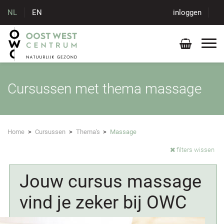
NL
EN
inloggen
Cursussen met thema massage
Home
>
Cursussen
>
Thema's
>
Massage
filters wissen
Jouw cursus massage
vind je zeker bij OWC