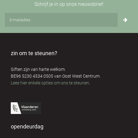
Schrijf je in op onze nieuwsbrief:
Carol Mcinerney
1
Cathy Ryan
1
Christian de Sousa
3
zin om te steunen?
Claire Elouard
2
Giften zijn van harte welkom.
Dominique Respens
2
BE96 5230 4534 0505 van Oost West Centrum.
Lees hier enkele opties om ons te steunen
.
Dora Olah
3
Eddy Hubrechts
3
Ellen Saen
2
opendeurdag
Els Mertens
4