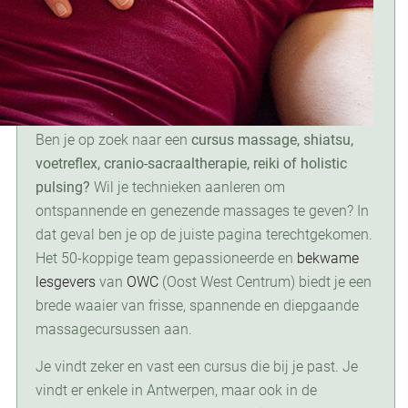
Ben je op zoek naar een
cursus massage, shiatsu,
voetreflex, cranio-sacraaltherapie, reiki of holistic
pulsing?
Wil je technieken aanleren om
ontspannende en genezende massages te geven? In
dat geval ben je op de juiste pagina terechtgekomen.
Het 50-koppige team gepassioneerde en
bekwame
lesgevers
van
OWC
(Oost West Centrum) biedt je een
brede waaier van frisse, spannende en diepgaande
massagecursussen aan.
Je vindt zeker en vast een cursus die bij je past. Je
vindt er enkele in Antwerpen, maar ook in de