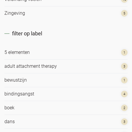
Zingeving
5
filter op label
5 elementen
1
adult attachment therapy
3
bewustzijn
1
bindingsangst
4
boek
2
dans
3