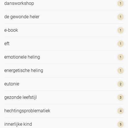
dansworkshop
1
de gewonde heler
1
e-book
1
eft
1
emotionele heling
1
energetische heling
1
eutonie
2
gezonde leefstijl
3
hechtingsproblematiek
4
innerlijke kind
5