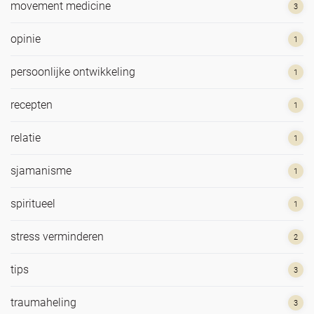
movement medicine
3
opinie
1
persoonlijke ontwikkeling
1
recepten
1
relatie
1
sjamanisme
1
spiritueel
1
stress verminderen
2
tips
3
traumaheling
3