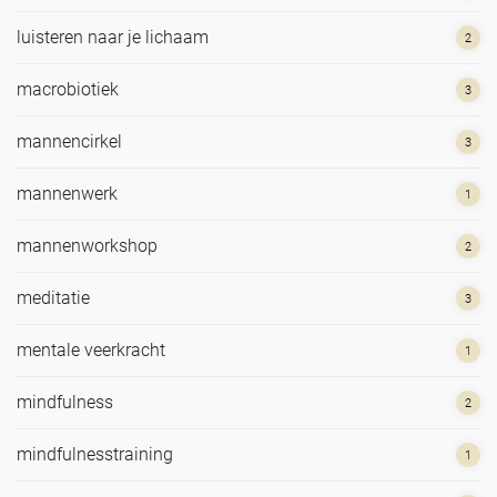
luisteren naar je lichaam
2
macrobiotiek
3
mannencirkel
3
mannenwerk
1
mannenworkshop
2
meditatie
3
mentale veerkracht
1
mindfulness
2
mindfulnesstraining
1