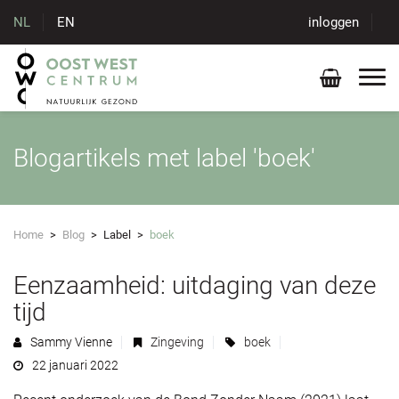
NL
EN
inloggen
Blogartikels met label 'boek'
Home
>
Blog
>
Label
>
boek
Eenzaamheid: uitdaging van deze
tijd
Sammy Vienne
Zingeving
boek
22 januari 2022