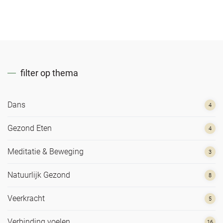
filter op thema
Dans
4
Gezond Eten
4
Meditatie & Beweging
3
Natuurlijk Gezond
8
Veerkracht
5
Verbinding voelen
16