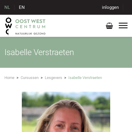
NL
EN
inloggen
Isabelle Verstraeten
Home
>
Cursussen
>
Lesgevers
>
Isabelle Verstraeten