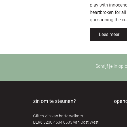
play with innocenc
heartbroken for all
questioning the cra
Lees meer
Schrijf je in op
zin om te steunen?
open
Giften zijn van harte welkom.
BE96 5230 4534 0505 van Oost West