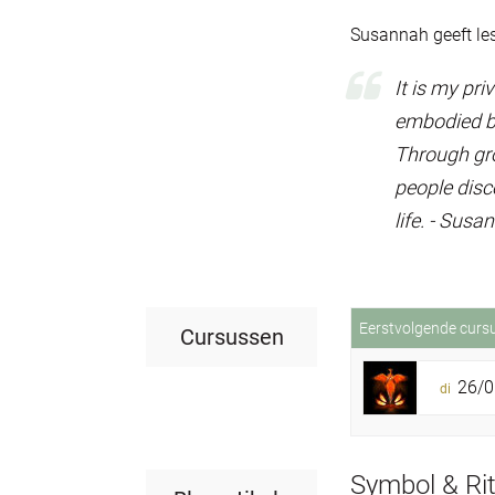
Susannah geeft les
It is my pr
embodied be
Through gro
people disc
life. - Sus
Eerstvolgende curs
Cursussen
26/0
di
Symbol & Rit