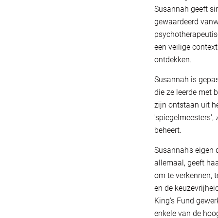
Susannah geeft sin
gewaardeerd vanwe
psychotherapeutis
een veilige contex
ontdekken.
Susannah is gepass
die ze leerde met
zijn ontstaan uit 
'spiegelmeesters',
beheert.
Susannah's eigen d
allemaal, geeft ha
om te verkennen, t
en de keuzevrijhei
King's Fund gewer
enkele van de hoog