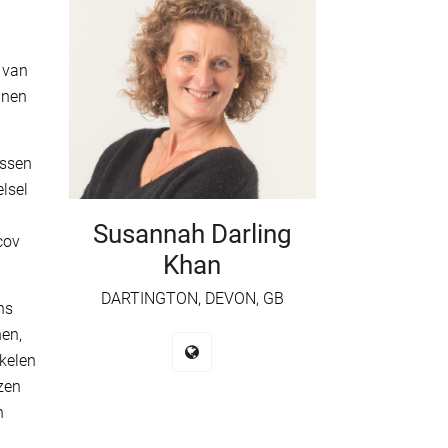
 van
nnen
essen
lsel
Susannah Darling
cov
Khan
DARTINGTON, DEVON, GB
ns
nen,
kkelen
ezen
n