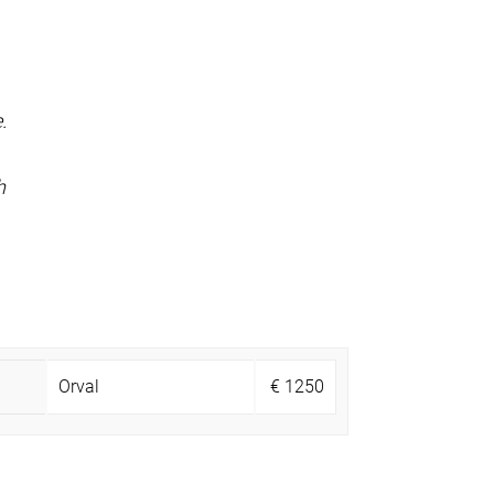
.
h
Orval
€
1250