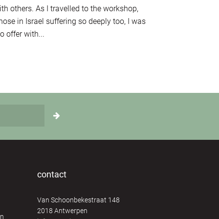
th others. As I travelled to the workshop,
ose in Israel suffering so deeply too, I was
 offer with...
contact
Van Schoonbekestraat 148
2018 Antwerpen
en