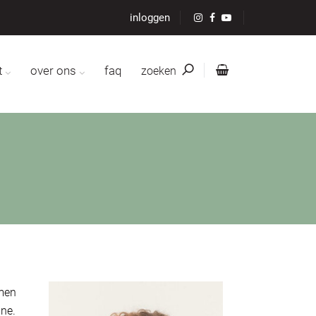
inloggen
t
over ons
faq
zoeken
amen
ne.