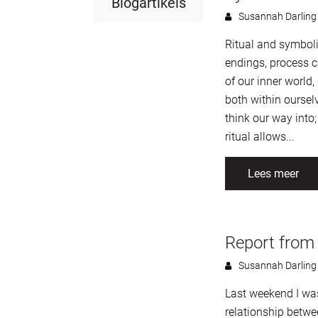
Blogartikels
Susannah Darling
Ritual and symboli
endings, process 
of our inner world
both within oursel
think our way into
ritual allows...
Lees meer
Report from 
Susannah Darling
Last weekend I wa
relationship betwe