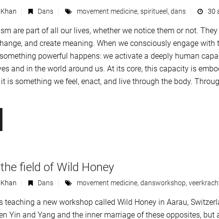
 Khan
Dans
movement medicine
,
spiritueel
,
dans
30 a
sm are part of all our lives, whether we notice them or not. T
change, and create meaning. When we consciously engage with 
, something powerful happens: we activate a deeply human capaci
ves and in the world around us. At its core, this capacity is em
; it is something we feel, enact, and live through the body. Thro
the field of Wild Honey
 Khan
Dans
movement medicine
,
dansworkshop
,
veerkrach
s teaching a new workshop called Wild Honey in Aarau, Switzer
en Yin and Yang and the inner marriage of these opposites, but