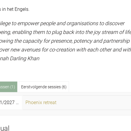
 in het Engels.
ivilege to empower people and organisations to discover
ing, enabling them to plug back into the joy stream of life
wing the capacity for presence, potency and partnership
over new avenues for co-creation with each other and wit
annah Darling Khan
ussen (1)
Eerstvolgende sessies (6)
1/2027 -
31/01/2027
Phoenix retreat
zo
ual