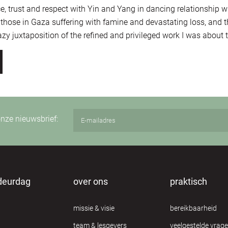
e, trust and respect with Yin and Yang in dancing relationship wi
 those in Gaza suffering with famine and devastating loss, and th
zy juxtaposition of the refined and privileged work I was about to
 onze nieuwsbrief:
deurdag
over ons
praktisch
missie & visie
bereikbaarheid
team & lesgevers
veelgestelde vrag