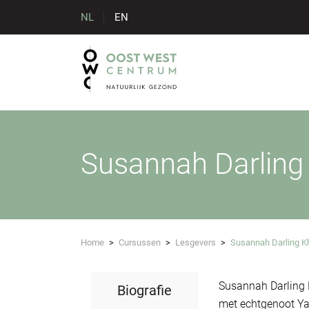
NL
EN
Susannah Darling
Home
>
Cursussen
>
Lesgevers
>
Susannah Darling K
Susannah Darling 
Biografie
met echtgenoot Ya