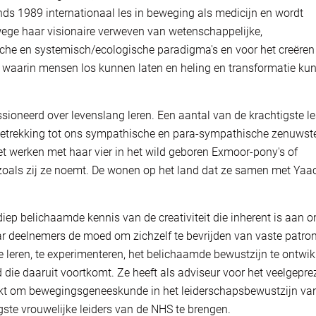
ds 1989 internationaal les in beweging als medicijn en wordt
ge haar visionaire verweven van wetenschappelijke,
che en systemisch/ecologische paradigma's en voor het creëren
t waarin mensen los kunnen laten en heling en transformatie ku
ioneerd over levenslang leren. Een aantal van de krachtigste l
 betrekking tot ons sympathische en para-sympathische zenuwste
het werken met haar vier in het wild geboren Exmoor-pony's of
 zoals zij ze noemt. De wonen op het land dat ze samen met Yaa
iep belichaamde kennis van de creativiteit die inherent is aan o
ar deelnemers de moed om zichzelf te bevrijden van vaste patro
e leren, te experimenteren, het belichaamde bewustzijn te ontwi
d die daaruit voortkomt. Ze heeft als adviseur voor het veelgepr
kt om bewegingsgeneeskunde in het leiderschapsbewustzijn va
ste vrouwelijke leiders van de NHS te brengen.