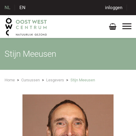
NL
EN
inloggen
Stijn Meeusen
Home
>
Cursussen
>
Lesgevers
>
Stijn Meeusen