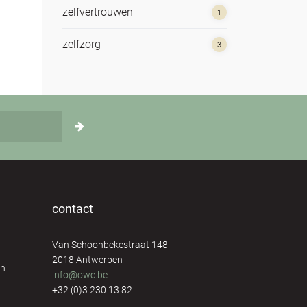
zelfvertrouwen
1
zelfzorg
3
contact
Van Schoonbekestraat 148
2018 Antwerpen
en
info@owc.be
+32 (0)3 230 13 82