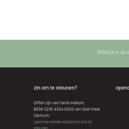
Schrijf je in op
zin om te steunen?
open
Giften zijn van harte welkom.
BE96 5230 4534 0505 van Oost West
Centrum.
Lees hier enkele opties om ons te
steunen
.