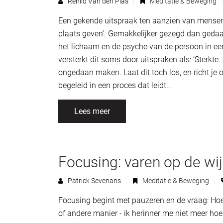
Renild Van den Plas
Meditatie & Beweging
Een gekende uitspraak ten aanzien van mensen di
plaats geven’. Gemakkelijker gezegd dan gedaan
het lichaam en de psyche van de persoon in e
versterkt dit soms door uitspraken als: ‘Sterkte
ongedaan maken. Laat dit toch los, en richt je 
begeleid in een proces dat leidt...
Lees meer
Focusing: varen op de wi
Patrick Sevenans
Meditatie & Beweging
Focusing begint met pauzeren en de vraag: Hoe
of andere manier - ik herinner me niet meer hoe 