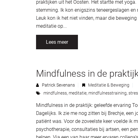
praktijken uit het Oosten. Het startte met yog
stemming. Ik kon enigszins teneergeslagen en 
Leuk kon ik het niet vinden, maar die beweging 
meditatie op...
Lees meer
Mindfulness in de praktij
Patrick Sevenans
Meditatie & Beweging
mindfulness
,
meditatie
,
mindfulnesstraining
,
stre
Mindfulness in de praktijk: geleefde ervaring To
Dagelijks. Ik zie me nog zitten bij Brechje, een 
patiënt was. Voor de zoveelste keer voelde ik me
psychotherapie, consultaties bij artsen, een pe
helpen. Via een van haar meer ervaren collega’