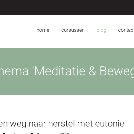
home
cursussen
blog
contac
thema 'Meditatie & Beweg
en weg naar herstel met eutonie