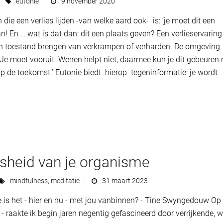
eutonie
9 november 2020
e een verlies lijden -van welke aard ook- is: ‘je moet dit een
! En … wat is dat dan: dit een plaats geven? Een verlieservaring
en toestand brengen van verkrampen of verharden. De omgeving
. Je moet vooruit. Wenen helpt niet, daarmee kun je dit gebeuren 
op de toekomst.’ Eutonie biedt hierop tegeninformatie: je wordt
jsheid van je organisme
mindfulness
,
meditatie
31 maart 2023
 is het - hier en nu - met jou vanbinnen? - Tine Swyngedouw Op
- raakte ik begin jaren negentig gefascineerd door verrijkende, w