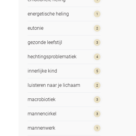
energetische heling
1
eutonie
2
gezonde leefstijl
3
hechtingsproblematiek
4
innerlijke kind
5
luisteren naar je lichaam
2
macrobiotiek
3
mannencirkel
3
mannenwerk
1