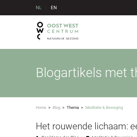
NL
EN
Blogartikels met 
Home
>
Blog
>
Thema
>
Meditatie & Beweging
Het rouwende lichaam: e