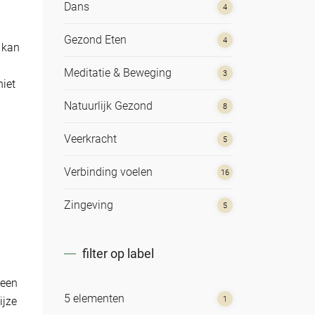
Dans
4
Gezond Eten
4
 kan
Meditatie & Beweging
3
niet
Natuurlijk Gezond
8
Veerkracht
5
Verbinding voelen
16
Zingeving
5
filter op label
 een
5 elementen
ijze
1