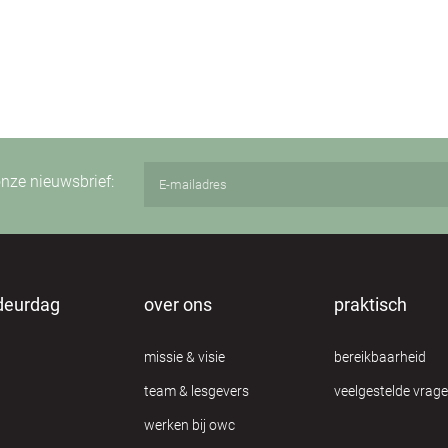
 onze nieuwsbrief:
deurdag
over ons
praktisch
missie & visie
bereikbaarheid
team & lesgevers
veelgestelde vrag
werken bij owc