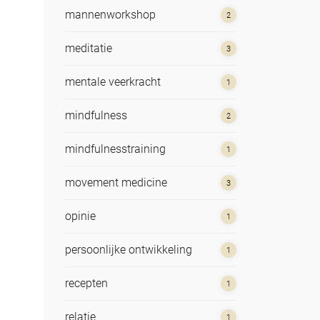
mannenworkshop
2
meditatie
3
mentale veerkracht
1
mindfulness
2
mindfulnesstraining
1
movement medicine
3
opinie
1
persoonlijke ontwikkeling
1
recepten
1
relatie
1