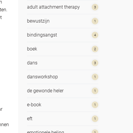
n
adult attachment therapy
3
ten.
t
bewustzijn
1
bindingsangst
4
boek
2
dans
3
dansworkshop
1
de gewonde heler
1
e-book
1
ar
eft
1
unnen
emotionele heling
1