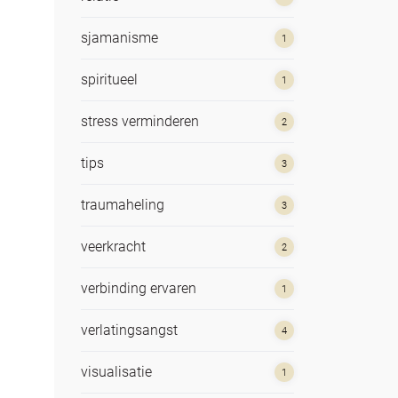
sjamanisme
1
spiritueel
1
stress verminderen
2
tips
3
traumaheling
3
veerkracht
2
verbinding ervaren
1
verlatingsangst
4
visualisatie
1