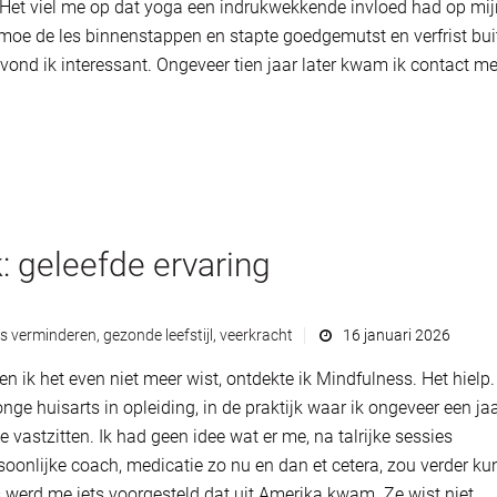
a. Het viel me op dat yoga een indrukwekkende invloed had op mij
moe de les binnenstappen en stapte goedgemutst en verfrist bui
vond ik interessant. Ongeveer tien jaar later kwam ik contact me
k: geleefde ervaring
ss verminderen
,
gezonde leefstijl
,
veerkracht
16 januari 2026
en ik het even niet meer wist, ontdekte ik Mindfulness. Het hielp.
jonge huisarts in opleiding, in de praktijk waar ik ongeveer een ja
 vastzitten. Ik had geen idee wat er me, na talrijke sessies
rsoonlijke coach, medicatie zo nu en dan et cetera, zou verder k
s werd me iets voorgesteld dat uit Amerika kwam. Ze wist niet