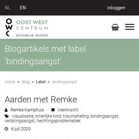
NL
EN
inloggen
Blogartikels met label
'bindingsangst'
Home
>
Blog
>
Label
>
bindingsangst
Aarden met Remke
Remke Kamphuis
Veerkracht
visualisatie
,
innerlijke kind
,
traumaheling
,
bindingsangst
,
verlatingsangst
,
hechtingsproblematiek
6 juli 2020