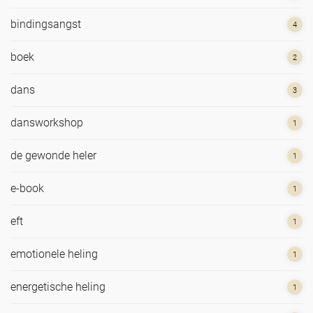
bindingsangst
4
boek
2
dans
3
dansworkshop
1
de gewonde heler
1
e-book
1
eft
1
emotionele heling
1
energetische heling
1