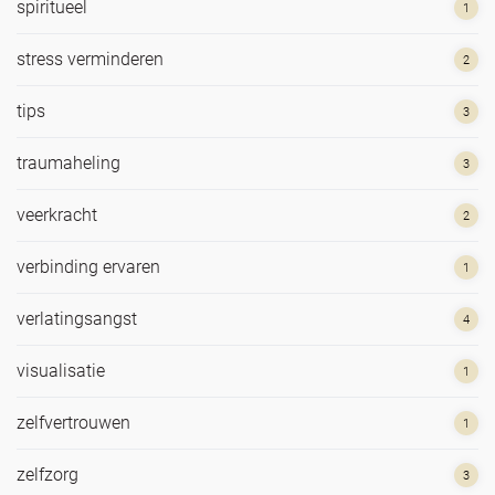
spiritueel
1
stress verminderen
2
tips
3
traumaheling
3
veerkracht
2
verbinding ervaren
1
verlatingsangst
4
visualisatie
1
zelfvertrouwen
1
zelfzorg
3