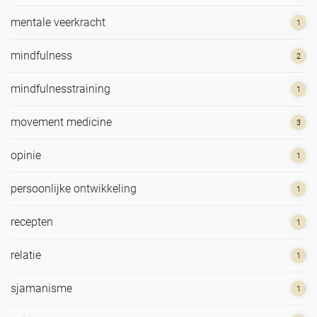
mentale veerkracht
1
mindfulness
2
mindfulnesstraining
1
movement medicine
3
opinie
1
persoonlijke ontwikkeling
1
recepten
1
relatie
1
sjamanisme
1