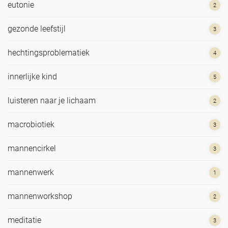
eutonie
2
gezonde leefstijl
3
hechtingsproblematiek
4
innerlijke kind
5
luisteren naar je lichaam
2
macrobiotiek
3
mannencirkel
3
mannenwerk
1
mannenworkshop
2
meditatie
3