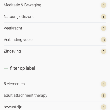
Meditatie & Beweging
3
Natuurlijk Gezond
8
Veerkracht
5
Verbinding voelen
16
Zingeving
5
filter op label
5 elementen
1
adult attachment therapy
3
bewustzijn
1