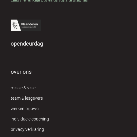
Lees hier enkele opties om ons te steunen
.
opendeurdag
over ons
missie & visie
team & lesgevers
werken bij owc
individuele coaching
privacy verklaring