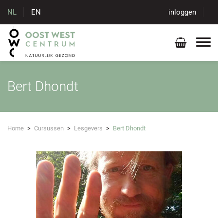
NL
EN
inloggen
Bert Dhondt
Home
>
Cursussen
>
Lesgevers
>
Bert Dhondt