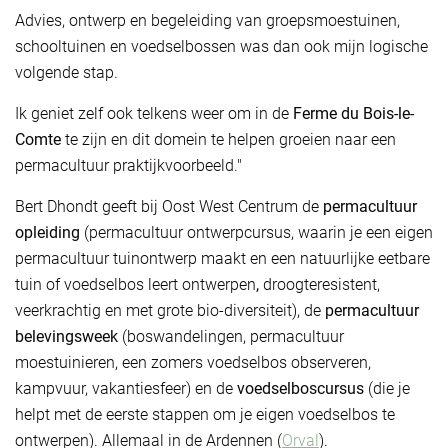
Advies, ontwerp en begeleiding van groepsmoestuinen,
schooltuinen en voedselbossen was dan ook mijn logische
volgende stap.
Ik geniet zelf ook telkens weer om in de
Ferme du Bois-le-
Comte
te zijn en dit domein te helpen groeien naar een
permacultuur praktijkvoorbeeld."
Bert Dhondt geeft bij Oost West Centrum de
permacultuur
opleiding
(permacultuur ontwerpcursus, waarin je een eigen
permacultuur tuinontwerp maakt en een natuurlijke eetbare
tuin of voedselbos leert ontwerpen
,
droogteresistent,
veerkrachtig en met grote bio-diversiteit), de
permacultuur
belevingsweek
(boswandelingen, permacultuur
moestuinieren, een zomers voedselbos observeren,
kampvuur, vakantiesfeer) en de
voedselboscursus
(die je
helpt met de eerste stappen om je eigen voedselbos te
ontwerpen). Allemaal in de Ardennen (
Orval
).