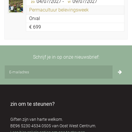
04/07/2027 -
09/07/2027
zo
vr
Permacultuur belevingsweek
Orval
€
699
Schrijf je in op onze nieuwsbrief:
zin om te steunen?
Giften zijn van harte welkom.
BE96 5230 4534 0505 van Oost West Centrum.