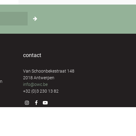
Els Mertens
4
Els Van Daele
1
Els Van Ginneken
1
Fanny Heuten
8
contact
Frank & Kathy Coppieters
12
Van Schoonbekestraat 148
2018 Antwerpen
Freija Wouters
1
en
info@owc.be
+32 (0)3 230 13 82
George van Elst
7
Greet Brutsaert
8
Greet Mermans
8