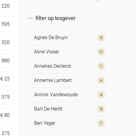
€
220
filter op lesgever
€
595
Agnes De Bruyn
3
€
320
Aline Visser
11
€
880
Annelies Declerck
1
€
25
Annemie Lambert
4
Annick Vandewoude
4
€
375
Bart De Herdt
3
€
80
Ben Yeger
7
€
375