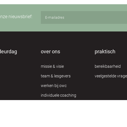
 onze nieuwsbrief:
deurdag
over ons
praktisch
missie & visie
bereikbaarheid
team & lesgevers
veelgestelde vrag
werken bij owc
individuele coaching
privacy verklaring