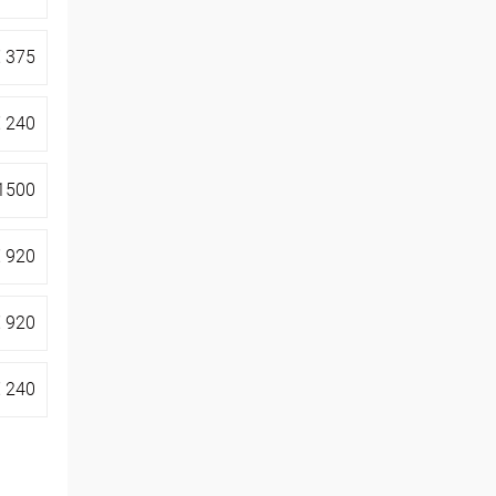
Bert Dhondt
3
€
375
Brian Utting
2
Carol Mcinerney
1
€
240
Cathy Ryan
1
1500
Christian de Sousa
3
€
920
Claire Elouard
2
Dominique Respens
2
€
920
Dora Olah
3
€
240
Eddy Hubrechts
3
Ellen Saen
2