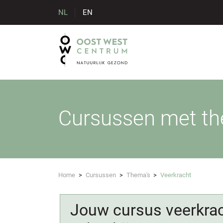
NL
EN
Cursussen met th
Home
>
Cursussen
>
Thema's
>
Veerkracht
Jouw cursus veerkrac