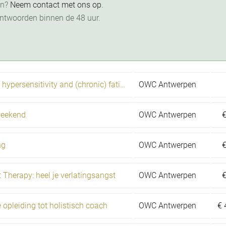
en?
Neem contact met ons op
.
ntwoorden binnen de 48 uur.
Healing burn-out, hypersensitivity and (chronic) fatigue
OWC Antwerpen
 weekend
OWC Antwerpen
ng
OWC Antwerpen
 Therapy: heel je verlatingsangst
OWC Antwerpen
e opleiding tot holistisch coach
OWC Antwerpen
€