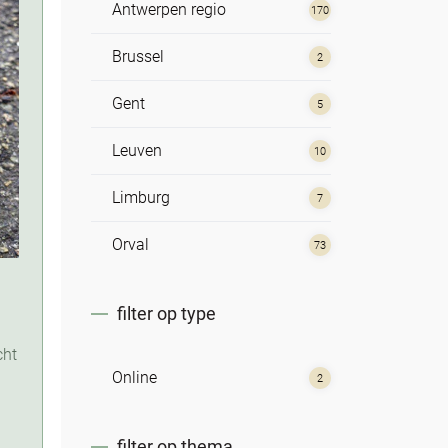
Antwerpen regio
170
Brussel
2
Gent
5
Leuven
10
Limburg
7
Orval
73
filter op type
cht
Online
2
filter op thema