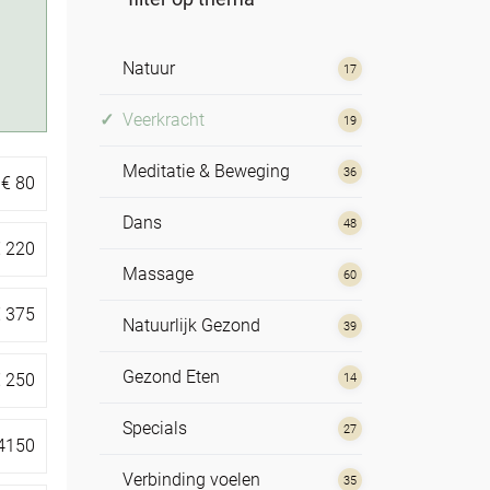
Natuur
17
Veerkracht
19
Meditatie & Beweging
36
€
80
Dans
48
€
220
Massage
60
€
375
Natuurlijk Gezond
39
Gezond Eten
€
250
14
Specials
27
4150
Verbinding voelen
35