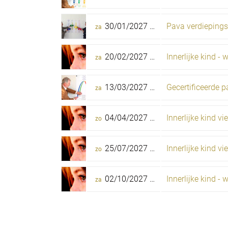
30/01/2027 -
27/02/2027
Pava verdiepings
za
za
20/02/2027 -
21/02/2027
Innerlijke kind -
za
zo
13/03/2027 -
27/06/2027
Gecertificeerde p
za
zo
04/04/2027 -
08/04/2027
Innerlijke kind v
zo
do
25/07/2027 -
29/07/2027
Innerlijke kind v
zo
do
02/10/2027 -
03/10/2027
Innerlijke kind -
za
zo