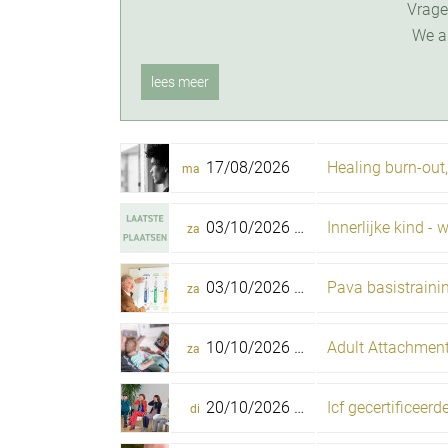
Vrag
We a
lees meer
17/08/2026
ma
03/10/2026 -
04/10/2026
Innerlijke kind -
za
zo
03/10/2026 -
24/10/2026
Pava basistraini
za
za
10/10/2026 -
11/10/2026
Adult Attachment
za
zo
20/10/2026 -
22/06/2027
Icf gecertificeerd
di
di