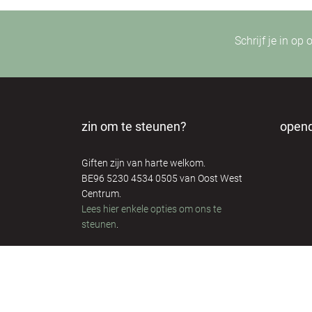
Schrijf je in op
zin om te steunen?
open
Giften zijn van harte welkom.
BE96 5230 4534 0505 van Oost West
Centrum.
Lees hier enkele opties om ons te
steunen
.