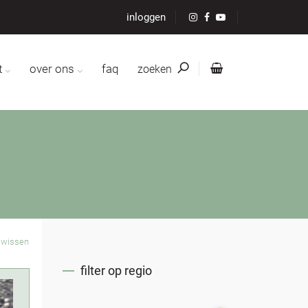
inloggen
t
over ons
faq
zoeken
s wissen
filter op regio