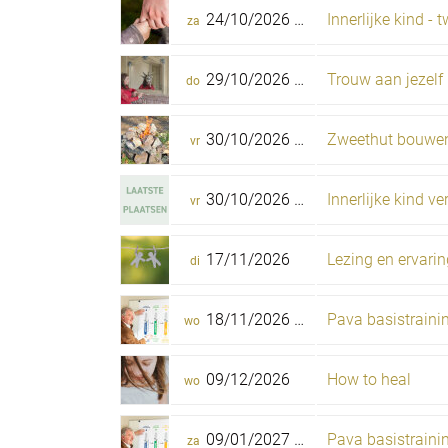
24/10/2026 -
25/10/2026
Innerlijke kind 
za
zo
29/10/2026 -
01/11/2026
Trouw aan jezelf
do
zo
30/10/2026 -
01/11/2026
vr
zo
30/10/2026 -
03/11/2026
Innerlijke kind v
vr
di
17/11/2026
di
18/11/2026 -
16/12/2026
Pava basistrainin
wo
wo
09/12/2026
How to heal
wo
09/01/2027 -
23/01/2027
Pava basistraini
za
za