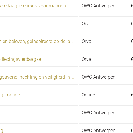
- tweedaagse cursus voor mannen
OWC Antwerpen
Orval
Zweethut bouwen en beleven, geinspireerd op de lakota wijsheid
Orval
erdiepingsvierdaagse
Orval
Lezing en ervaringsavond: hechting en veiligheid in relatie > relatie
OWC Antwerpen
g - online
Online
OWC Antwerpen
ng
OWC Antwerpen