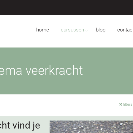
home
cursussen
blog
contac
ema veerkracht
filter
ht vind je