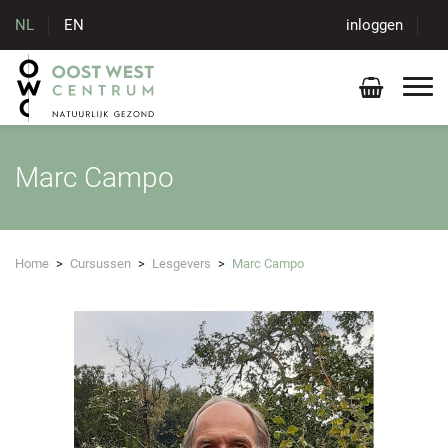
NL
EN
inloggen
Marc Campo
Home
>
Cursussen
>
Lesgevers
>
Marc Campo