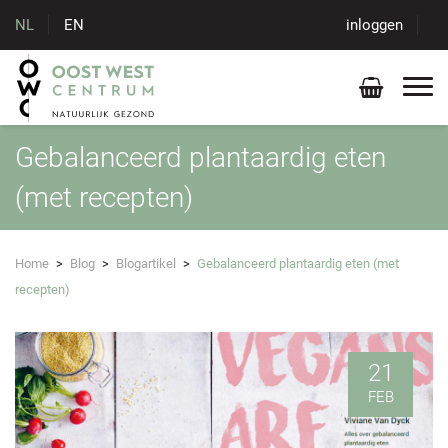
NL
EN
inloggen
Gebalanceerd plantaardig eten
(met recepten)
Home
>
Blog
>
Blogartikel
>
Gebalanceerd plantaardig eten (met
recepten)
21
FEB