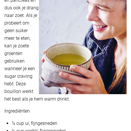
en pancreas en
dus ook je drang
naar zoet. Als je
probeert om
geen suiker
meer te eten,
kan je zoete
groenten
gebruiken
wanneer je een
sugar craving
hebt. Deze
bouillon werkt
het best als je hem warm drinkt.
Ingrediënten
½ cup ui, fijngesneden
½ cup wortel, fijngesneden