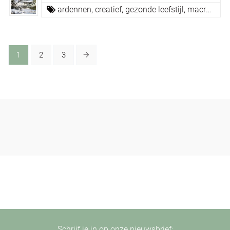
ardennen,
creatief,
gezonde leefstijl,
macrobiotiek
1
2
3
Schrijf je in op onze nieuwsbrief: