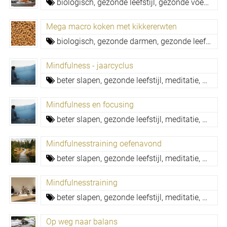
biologisch,
gezonde leefstijl,
gezonde voeding,
Mega macro koken met kikkererwten
biologisch,
gezonde darmen,
gezonde leefstijl,
g
Mindfulness - jaarcyclus
beter slapen,
gezonde leefstijl,
meditatie,
mental
Mindfulness en focusing
beter slapen,
gezonde leefstijl,
meditatie,
mindfu
Mindfulnesstraining oefenavond
beter slapen,
gezonde leefstijl,
meditatie,
mindfu
Mindfulnesstraining
beter slapen,
gezonde leefstijl,
meditatie,
mindfu
Op weg naar balans