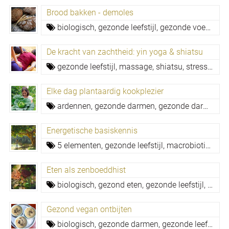
Brood bakken - demoles
biologisch,
gezonde leefstijl,
gezonde voeding,
De kracht van zachtheid: yin yoga & shiatsu
gezonde leefstijl,
massage,
shiatsu,
stress verminderen,
Elke dag plantaardig kookplezier
ardennen,
gezonde darmen,
gezonde darmflora,
Energetische basiskennis
5 elementen,
gezonde leefstijl,
macrobiotiek,
nat
Eten als zenboeddhist
biologisch,
gezond eten,
gezonde leefstijl,
gezon
Gezond vegan ontbijten
biologisch,
gezonde darmen,
gezonde leefstijl,
g