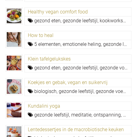
Healthy vegan comfort food
gezond eten,
gezonde leefstijl,
kookworkshop,
s
How to heal
5 elementen,
emotionele heling,
gezonde leefstijl,
Klein tafelgelukskes
gezond eten,
gezonde leefstijl,
gezonde voeding,
Koekjes en gebak, vegan en suikervrij
biologisch,
gezonde leefstijl,
gezonde voeding,
Kundalini yoga
gezonde leefstijl,
meditatie,
ontspanning,
stress
Lentedessertjes in de macrobiotische keuken