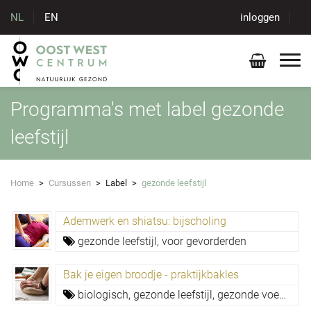
NL
EN
inloggen
Programma's met label gezonde
leefstijl
Home
>
Cursussen
>
Label
>
gezonde leefstijl
Ademwerk en shiatsu: bijscholing
gezonde leefstijl,
voor gevorderden
Bak je eigen broodje - praktijkbakles
biologisch,
gezonde leefstijl,
gezonde voeding,