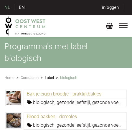
NL
EN
inloggen
Programma's met label
biologisch
Home
>
Cursussen
>
Label
>
biologisch
Bak je eigen broodje - praktijkbakles
biologisch,
gezonde leefstijl,
gezonde voeding,
Brood bakken - demoles
biologisch,
gezonde leefstijl,
gezonde voeding,