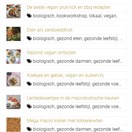
De beste vegan picknick en bbq recepten
biologisch,
kookworkshop,
lokaal,
vegan,
Eten als zenboeddhist
biologisch,
gezond eten,
gezonde leefstijl,
gezon
Gezond vegan ontbijten
biologisch,
gezonde darmen,
gezonde leefstijl,
g
Koekjes en gebak, vegan en suikervrij
biologisch,
gezonde leefstijl,
gezonde voeding,
Lentedessertjes in de macrobiotische keuken
biologisch,
gezonde leefstijl,
gezonde voeding,
Mega macro koken met kikkererwten
biologisch,
gezonde darmen,
gezonde leefstijl,
g