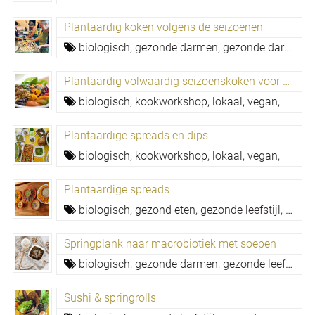
Plantaardig koken volgens de seizoenen
biologisch,
gezonde darmen,
gezonde darmflora,
Plantaardig volwaardig seizoenskoken voor groepen
biologisch,
kookworkshop,
lokaal,
vegan,
Plantaardige spreads en dips
biologisch,
kookworkshop,
lokaal,
vegan,
Plantaardige spreads
biologisch,
gezond eten,
gezonde leefstijl,
gezon
Springplank naar macrobiotiek met soepen
biologisch,
gezonde darmen,
gezonde leefstijl,
g
Sushi & springrolls