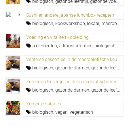
biologisch,
gezonde leefstijl,
gezonde voeding,
Sushi en andere japanse lunchbox recepten
biologisch,
kookworkshop,
lokaal,
macrobiotiek,
Voeding en vitaliteit - opleiding
5 elementen,
5 transformaties,
biologisch,
ferme
Winterse dessertjes in de macrobiotische keuken, kookcursus Oost West Centrum
biologisch,
gezonde darmen,
gezonde leefstijl,
g
Zomerse dessertjes in de macrobiotische keuken
biologisch,
gezonde darmen,
gezonde leefstijl,
g
Zomerse salades
biologisch,
vegan,
vegetarisch