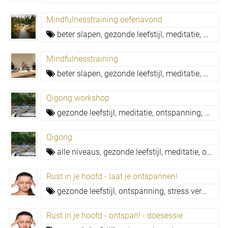
Mindfulnesstraining oefenavond
beter slapen,
gezonde leefstijl,
meditatie,
mindfu
Mindfulnesstraining
beter slapen,
gezonde leefstijl,
meditatie,
mindfu
Qigong workshop
gezonde leefstijl,
meditatie,
ontspanning,
stress
Qigong
alle niveaus,
gezonde leefstijl,
meditatie,
ontspanning,
Rust in je hoofd - laat je ontspannen!
gezonde leefstijl,
ontspanning,
stress verminderen
Rust in je hoofd - ontspan! - doesessie