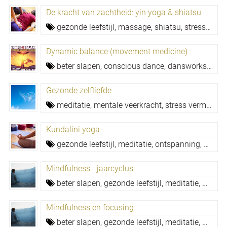
De kracht van zachtheid: yin yoga & shiatsu
gezonde leefstijl,
massage,
shiatsu,
stress verminderen,
Dynamic balance (movement medicine)
beter slapen,
conscious dance,
dansworkshop,
Gezonde zelfliefde
meditatie,
mentale veerkracht,
stress verminderen,
Kundalini yoga
gezonde leefstijl,
meditatie,
ontspanning,
stress
Mindfulness - jaarcyclus
beter slapen,
gezonde leefstijl,
meditatie,
mental
Mindfulness en focusing
beter slapen,
gezonde leefstijl,
meditatie,
mindfu