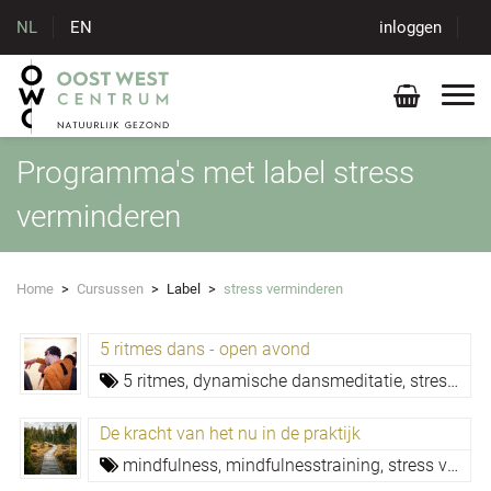
NL
EN
inloggen
Programma's met label stress
verminderen
Home
>
Cursussen
>
Label
>
stress verminderen
5 ritmes dans - open avond
5 ritmes,
dynamische dansmeditatie,
stress verminderen,
De kracht van het nu in de praktijk
mindfulness,
mindfulnesstraining,
stress verminderen