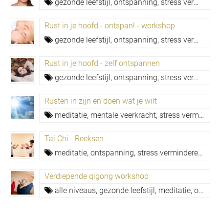
gezonde leefstijl,
ontspanning,
stress verminderen
Rust in je hoofd - ontspan! - workshop
gezonde leefstijl,
ontspanning,
stress verminderen
Rust in je hoofd - zelf ontspannen
gezonde leefstijl,
ontspanning,
stress verminderen
Rusten in zijn en doen wat je wilt
meditatie,
mentale veerkracht,
stress verminderen,
Tai Chi - Reeksen
meditatie,
ontspanning,
stress verminderen,
val
Verdiepende qigong workshop
alle niveaus,
gezonde leefstijl,
meditatie,
ontspanning,