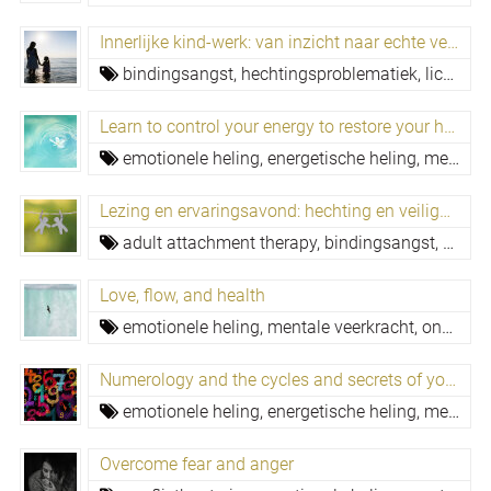
Innerlijke kind-werk: van inzicht naar echte verandering
bindingsangst,
hechtingsproblematiek,
lichaamsgerichte traumatherapie,
Learn to control your energy to restore your health
emotionele heling,
energetische heling,
mentale veerkracht,
Lezing en ervaringsavond: hechting en veiligheid in relatie
adult attachment therapy,
bindingsangst,
hecht
Love, flow, and health
emotionele heling,
mentale veerkracht,
ongewenste patronen loslaten,
Numerology and the cycles and secrets of your life journey
emotionele heling,
energetische heling,
mentale veerkracht,
Overcome fear and anger