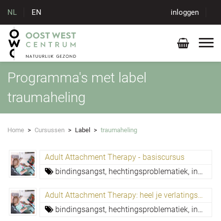
NL
EN
inloggen
Programma's met label
traumaheling
Home
>
Cursussen
>
Label
>
traumaheling
Adult Attachment Therapy - basiscursus
bindingsangst,
hechtingsproblematiek,
innerlijke kind,
Adult Attachment Therapy: heel je verlatingsangst
bindingsangst,
hechtingsproblematiek,
innerlijke kind,