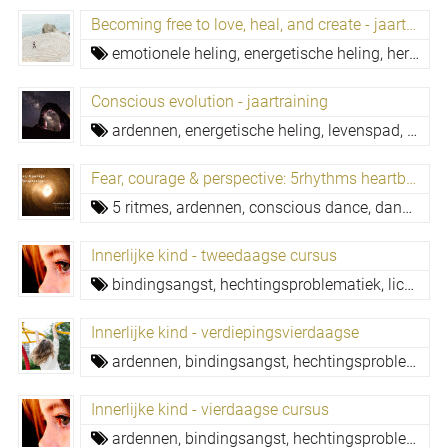
Becoming free to love, heal, and create - jaartraining
emotionele heling,
energetische heling,
herbronning,
Conscious evolution - jaartraining
ardennen,
energetische heling,
levenspad,
traum
Fear, courage & perspective: 5rhythms heartbeat
5 ritmes,
ardennen,
conscious dance,
dansworkshop,
Innerlijke kind - tweedaagse cursus
bindingsangst,
hechtingsproblematiek,
lichaamsgerichte traumatherapie,
Innerlijke kind - verdiepingsvierdaagse
ardennen,
bindingsangst,
hechtingsproblematiek,
Innerlijke kind - vierdaagse cursus
ardennen,
bindingsangst,
hechtingsproblematiek,