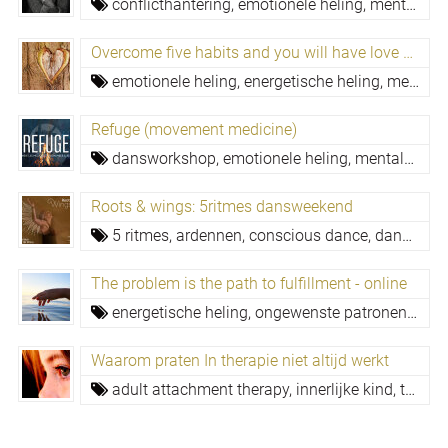
conflicthantering,
emotionele heling,
mentale veerkracht,
Overcome five habits and you will have love and fulfillment
emotionele heling,
energetische heling,
mentale veerkracht,
Refuge (movement medicine)
dansworkshop,
emotionele heling,
mentale veerkracht,
Roots & wings: 5ritmes dansweekend
5 ritmes,
ardennen,
conscious dance,
dansworkshop,
The problem is the path to fulfillment - online
energetische heling,
ongewenste patronen loslaten,
Waarom praten In therapie niet altijd werkt
adult attachment therapy,
innerlijke kind,
traumaheling,