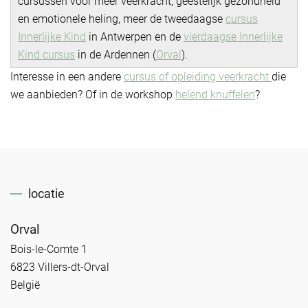
cursussen voor meer veerkracht, geestelijk gezondheid
en emotionele heling, meer de tweedaagse
cursus
Innerlijke Kind
in Antwerpen en de
vierdaagse Innerlijke
Kind cursus
in de Ardennen (
Orval
).
Interesse in een andere
cursus of opleiding veerkracht
die
we aanbieden? Of in de workshop
helend knuffelen
?
locatie
Orval
Bois-le-Comte 1
6823 Villers-dt-Orval
België