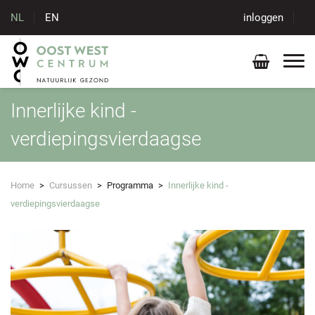
NL
EN
inloggen
Innerlijke kind -
verdiepingsvierdaagse
Home
>
Cursussen
>
Programma
>
Innerlijke kind -
verdiepingsvierdaagse