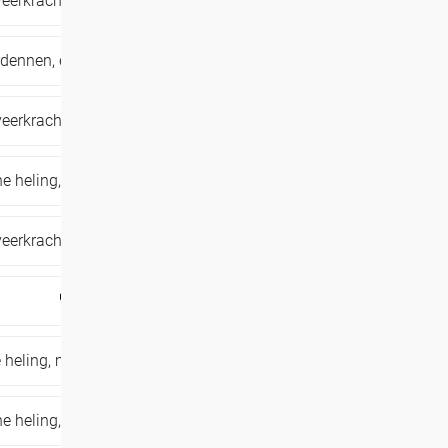
eerkracht,
ongewenste patronen loslaten,
rdennen,
energetische heling,
sjamanisme
eerkracht,
ongewenste patronen loslaten,
he heling,
sjamanisme,
verbinding ervaren
eerkracht,
ongewenste patronen loslaten,
energetische heling,
massage
 heling,
massage,
meditatie,
ontspanning
he heling,
sjamanisme,
verbinding ervaren