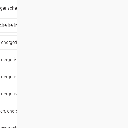
getische heling,
levenspad,
traumaheling,
che heling,
lichtwerk,
spiritueel,
zelfkennis
,
energetische heling,
natuur,
sjamanisme,
energetische heling,
sjamanisme,
zelfzorg
energetische heling,
sjamanisme,
zelfzorg
energetische heling,
sjamanisme,
zelfzorg
nen,
energetische heling,
meditatie,
natuur,