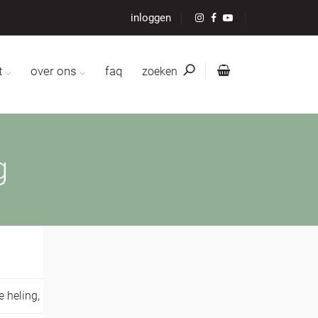
inloggen
t
over ons
faq
zoeken
g
e heling,
herbronning,
mentale veerkracht,