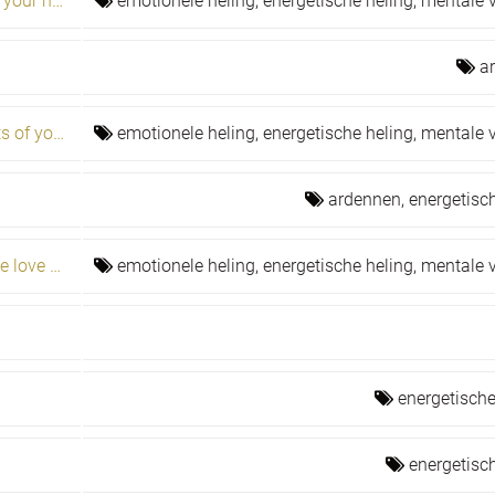
Learn to control your energy to restore your health
emotionele heling,
energetische heling,
mentale v
a
Numerology and the cycles and secrets of your life journey
emotionele heling,
energetische heling,
mentale v
ardennen,
energetisc
Overcome five habits and you will have love and fulfillment
emotionele heling,
energetische heling,
mentale v
energetische
energetisc