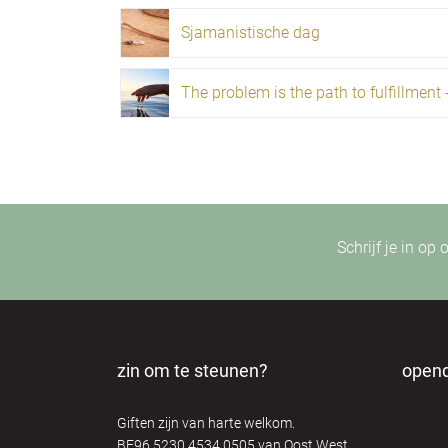
Sjamanistische dag
The problem is the path to fulfillment 
Schrijf je in op
zin om te steunen?
open
Giften zijn van harte welkom.
BE96 5230 4534 0505 van Oost West