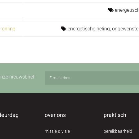
energetisc
- online
energetische heling,
ongewenste 
 onze nieuwsbrief:
deurdag
over ons
praktisch
missie & visie
bereikbaarheid