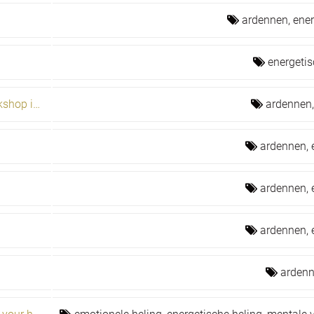
ardennen,
ener
energetis
De gezonde heler, sjamanistische workshop in de Ardennen, Oost West Centrum Orval
ardennen
ardennen,
ardennen,
ardennen,
arden