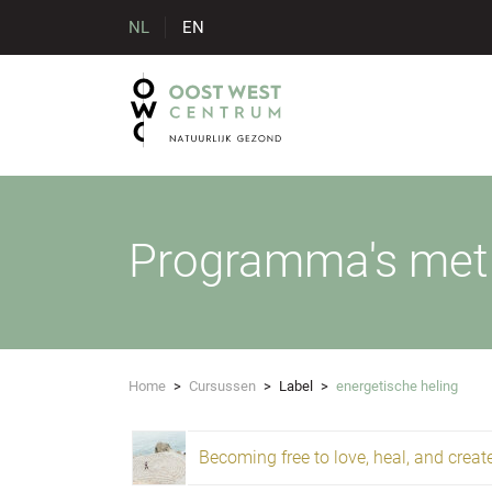
NL
EN
Programma's met l
Home
>
Cursussen
>
Label
>
energetische heling