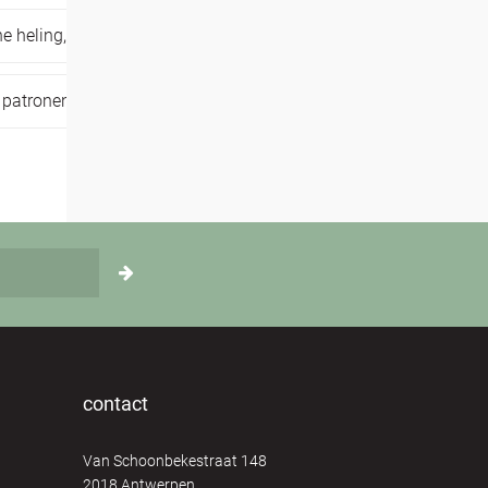
he heling,
sjamanisme,
verbinding ervaren
patronen loslaten,
traumaheling,
zelfzorg
contact
Van Schoonbekestraat 148
2018 Antwerpen