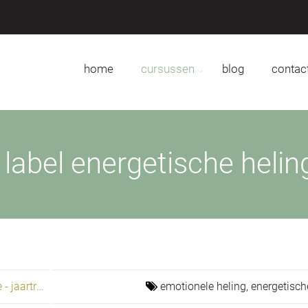
home
cursussen
blog
contac
abel energetische helin
Becoming free to love, heal, and create - jaartraining
emotionele heling,
energetisch