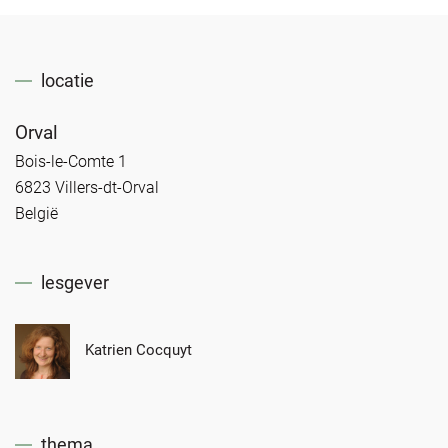
locatie
Orval
Bois-le-Comte 1
6823 Villers-dt-Orval
België
lesgever
Katrien Cocquyt
thema