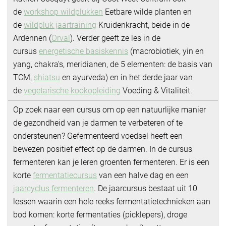
de
workshop wildplukken
Eetbare wilde planten en
de
wildpluk jaartraining
Kruidenkracht, beide in de
Ardennen (
Orval
). Verder geeft ze les in de
cursus
energetische basiskennis
(macrobiotiek, yin en
yang, chakra's, meridianen, de 5 elementen: de basis van
TCM,
shiatsu
en ayurveda) en in het derde jaar van
de
vegetarische kookopleiding
Voeding & Vitaliteit.
Op zoek naar een cursus om op een natuurlijke manier
de gezondheid van je darmen te verbeteren of te
ondersteunen? Gefermenteerd voedsel heeft een
bewezen positief effect op de darmen. In de cursus
fermenteren kan je leren groenten fermenteren. Er is een
korte
fermentatiecursus
van een halve dag en een
jaarcyclus fermenteren
. De jaarcursus bestaat uit 10
lessen waarin een hele reeks fermentatietechnieken aan
bod komen: korte fermentaties (picklepers), droge