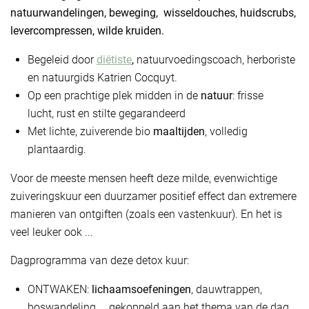
natuurwandelingen, beweging, wisseldouches, huidscrubs,
levercompressen, wilde kruiden.
Begeleid door
diëtiste
,
natuurvoedingscoach, herboriste
en natuurgids Katrien Cocquyt.
Op een prachtige plek midden in de
natuur
: frisse
lucht, rust en stilte gegarandeerd
Met lichte, zuiverende bio
maaltijden
, volledig
plantaardig.
Voor de meeste mensen heeft deze milde, evenwichtige
zuiveringskuur een duurzamer positief effect dan extremere
manieren van ontgiften (zoals een vastenkuur). En het is
veel leuker ook ...
Dagprogramma van deze detox kuur:
ONTWAKEN:
lichaamsoefeningen
, dauwtrappen,
boswandeling, .. gekoppeld aan het thema van de dag.