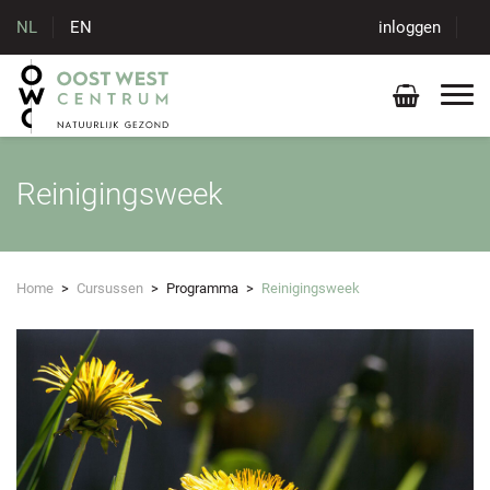
NL
EN
inloggen
Reinigingsweek
Home
>
Cursussen
>
Programma
>
Reinigingsweek