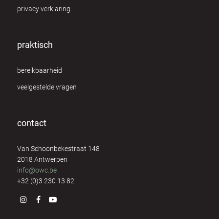
privacy verklaring
George van Elst
7
Greet Brutsaert
8
praktisch
Greet Mermans
8
bereikbaarheid
Guido Paeps
10
veelgestelde vragen
Hilde de Vos
1
contact
Ilse Geusens
1
Van Schoonbekestraat 148
Ingrid Debert
4
2018 Antwerpen
info@owc.be
Irene Nolte
4
+32 (0)3 230 13 82
Isabelle Verstraeten
8