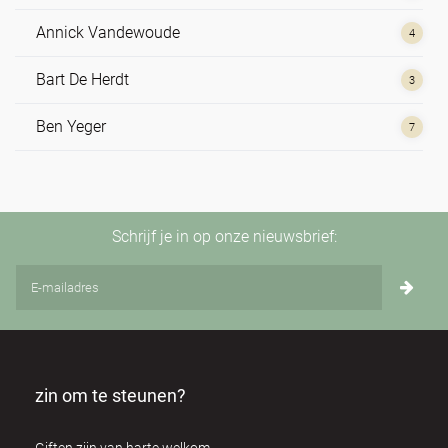
Annick Vandewoude
4
Bart De Herdt
3
Ben Yeger
7
Bert Dhondt
3
Brian Utting
2
Schrijf je in op onze nieuwsbrief:
Carol Mcinerney
1
Cathy Ryan
1
Christian de Sousa
3
zin om te steunen?
Claire Elouard
2