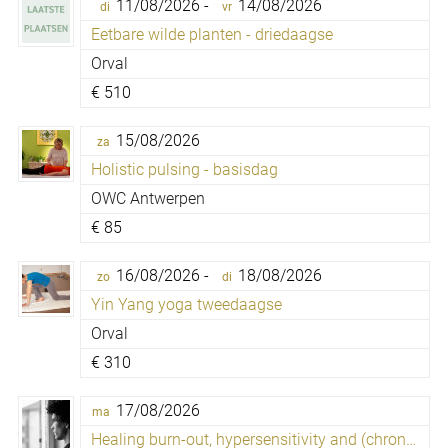
11/08/2026 -
14/08/2026
di
vr
Eetbare wilde planten - driedaagse
Orval
€
510
15/08/2026
za
Holistic pulsing - basisdag
OWC Antwerpen
€
85
16/08/2026 -
18/08/2026
zo
di
Yin Yang yoga tweedaagse
Orval
€
310
17/08/2026
ma
Healing burn-out, hypersensitivity and (chronic) fatigue