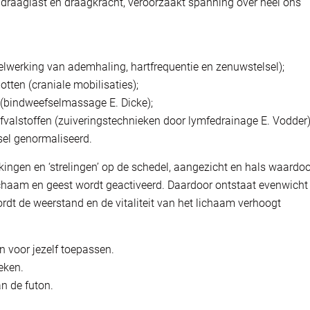
 draaglast en draagkracht, veroorzaakt spanning over heel ons
elwerking van ademhaling, hartfrequentie en zenuwstelsel);
ten (craniale mobilisaties);
(bindweefselmassage E. Dicke);
valstoffen (zuiveringstechnieken door lymfedrainage E. Vodder
el genormaliseerd.
ingen en ‘strelingen’ op de schedel, aangezicht en hals waardoo
haam en geest wordt geactiveerd. Daardoor ontstaat evenwicht 
ordt de weerstand en de vitaliteit van het lichaam verhoogt
n voor jezelf toepassen.
ieken.
n de futon.