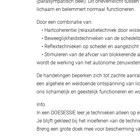
(parasympatisch deel). Dit onevenwicht tussen
lichaam en belemmert normaal functioneren.
Door een combinatie van:
• Hartcoherentie (relaxatietechniek door wiss
• Beweeglijkheidstechnieken van de schedelbot
• Reflextechnieken op schedel en aangezicht 
• Stimuleren van de afvoer van blokkerende af
wordt de werking van het autonome zenuwstels
De handelingen beperken zich tot zachte aanrak
een algehele en weldoende ontspanning van lic
ons lichamelijk en geestelijk functioneren en w
Info
In een DOESESSIE leer je technieken alleen op e
Je blijft gekleed bij het inoefenen van de techn
Breng een grote doek mee voor bescherming va