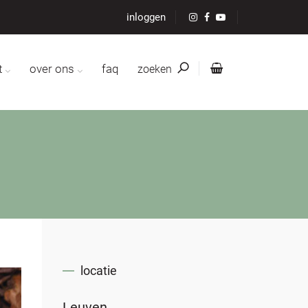
inloggen
t
over ons
faq
zoeken
locatie
Leuven