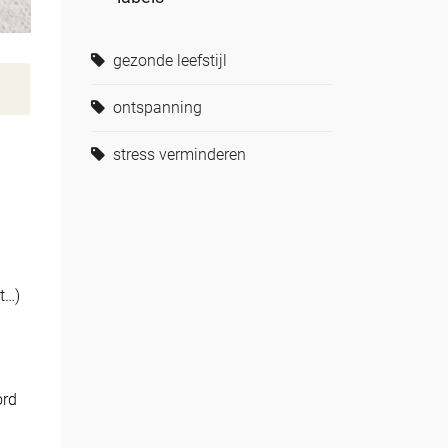
gezonde leefstijl
ontspanning
stress verminderen
t…)
ord