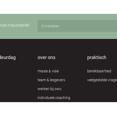
 onze nieuwsbrief:
deurdag
over ons
praktisch
missie & visie
bereikbaarheid
team & lesgevers
veelgestelde vrag
werken bij owc
individuele coaching
privacy verklaring