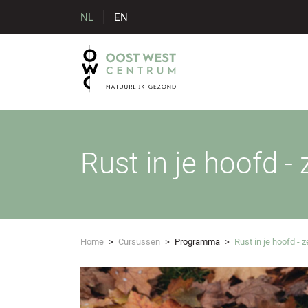
NL
EN
Rust in je hoofd -
Home
>
Cursussen
>
Programma
>
Rust in je hoofd - 