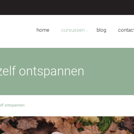
home
cursussen
blog
contac
 zelf ontspannen
zelf ontspannen