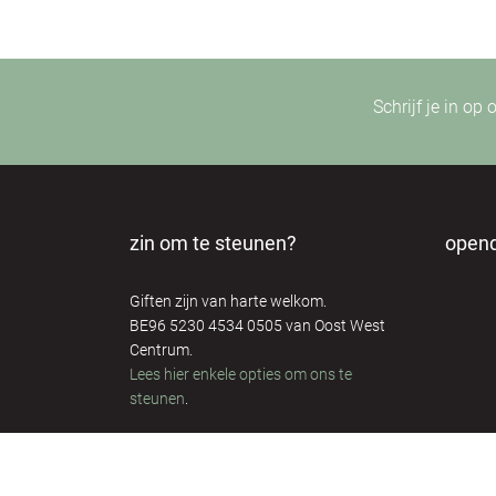
Schrijf je in op
zin om te steunen?
open
Giften zijn van harte welkom.
BE96 5230 4534 0505 van Oost West
Centrum.
Lees hier enkele opties om ons te
steunen
.