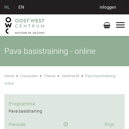
NL
EN
inloggen
Pava basistraining - online
Home
>
Cursussen
>
Thema
>
Veerkracht
>
Pava basistraining -
online
Programma
Pava basistraining
Periode
Prijs