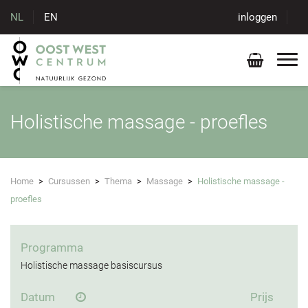
NL
EN
inloggen
Holistische massage - proefles
Home
>
Cursussen
>
Thema
>
Massage
>
Holistische massage -
proefles
Programma
Holistische massage basiscursus
Datum
Prijs