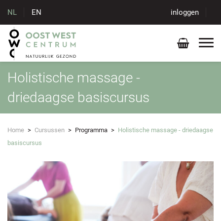
NL
EN
inloggen
Holistische massage -
driedaagse basiscursus
Home
>
Cursussen
>
Programma
>
Holistische massage - driedaagse
basiscursus