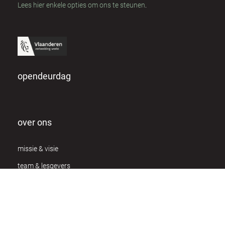
Lees hier enkele opties om ons te steunen
.
opendeurdag
over ons
missie & visie
team & lesgevers
werken bij owc
individuele coaching
privacy verklaring