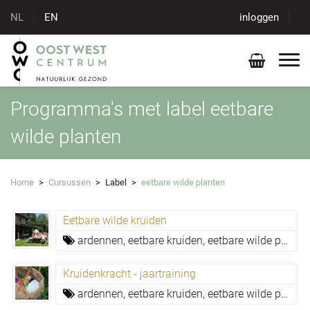
NL
EN
inloggen
Programma's met label eetbare
wilde planten
Home
>
Cursussen
>
Label
>
eetbare wilde planten
Eetbare wilde kruiden
ardennen,
eetbare kruiden,
eetbare wilde planten,
Kruidenkracht - jaartraining
ardennen,
eetbare kruiden,
eetbare wilde planten,