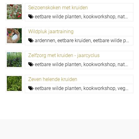
Seizoenskoken met kruiden
eetbare wilde planten,
kookworkshop,
natuurlijk gezond,
Wildpluk jaartraining
ardennen,
eetbare kruiden,
eetbare wilde planten,
Zelfzorg met kruiden - jaarcyclus
eetbare wilde planten,
kookworkshop,
natuurlijke geneeswijzen,
Zeven helende kruiden
eetbare wilde planten,
kookworkshop,
vegan,
ve