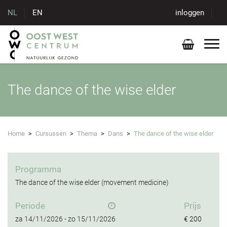
NL
EN
inloggen
The dance of the wise elder
Home
>
Cursussen
>
Thema
>
Dans
>
The dance of the wise elder
Programma
The dance of the wise elder (movement medicine)
Periode
Prijs
za
14/11/2026 -
zo
15/11/2026
€ 200