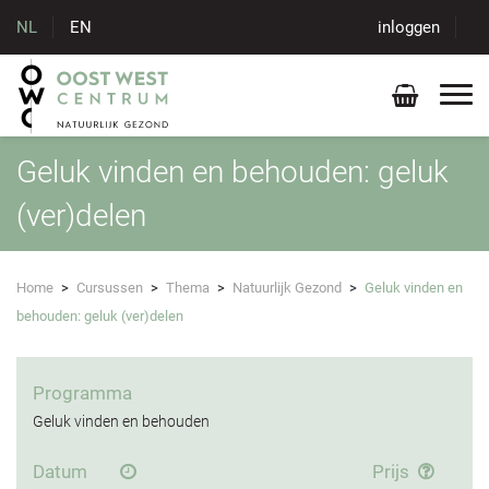
NL
EN
inloggen
Geluk vinden en behouden: geluk
(ver)delen
Home
>
Cursussen
>
Thema
>
Natuurlijk Gezond
>
Geluk vinden en
behouden: geluk (ver)delen
Programma
Geluk vinden en behouden
Datum
Prijs