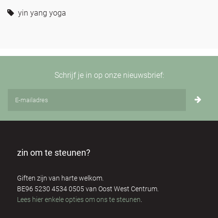
yin yang yoga
Schrijf je in op onze nieuwsbrief:
zin om te steunen?
Giften zijn van harte welkom.
BE96 5230 4534 0505 van Oost West Centrum.
Lees hier enkele opties om ons te steunen
.