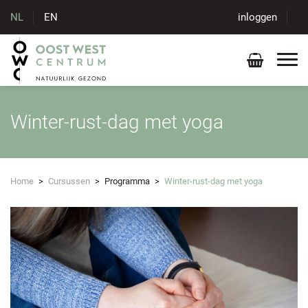
NL
EN
inloggen
Winter-rust-dag met yoga
Home
>
Cursussen
>
Programma
>
Winter-rust-dag met yoga