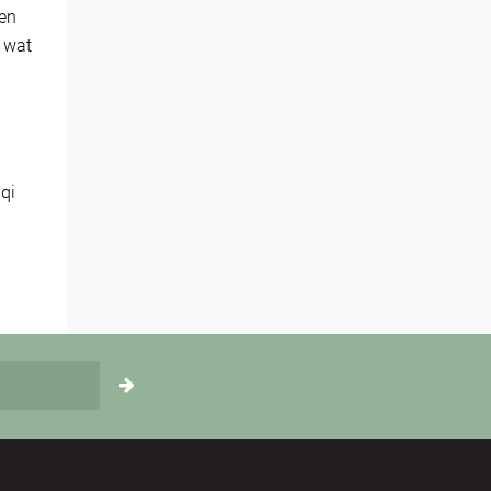
 en
 wat
qi