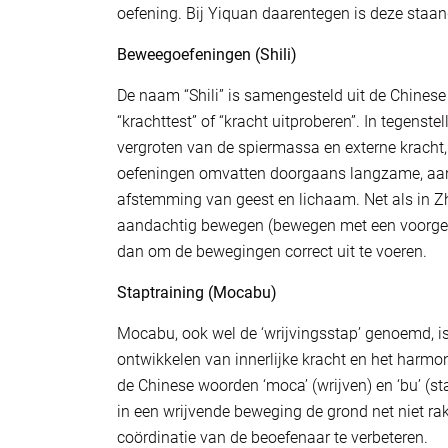
oefening. Bij Yiquan daarentegen is deze staa
Beweegoefeningen (Shili)
De naam “Shili” is samengesteld uit de Chinese wo
“krachttest” of “kracht uitproberen”. In tegenste
vergroten van de spiermassa en externe kracht, st
oefeningen omvatten doorgaans langzame, aan
afstemming van geest en lichaam. Net als in Z
aandachtig bewegen (bewegen met een voorgestel
dan om de bewegingen correct uit te voeren.
Staptraining (Mocabu)
Mocabu, ook wel de ‘wrijvingsstap’ genoemd, is 
ontwikkelen van innerlijke kracht en het harmo
de Chinese woorden ‘moca’ (wrijven) en ‘bu’ (s
in een wrijvende beweging de grond net niet ra
coördinatie van de beoefenaar te verbeteren.