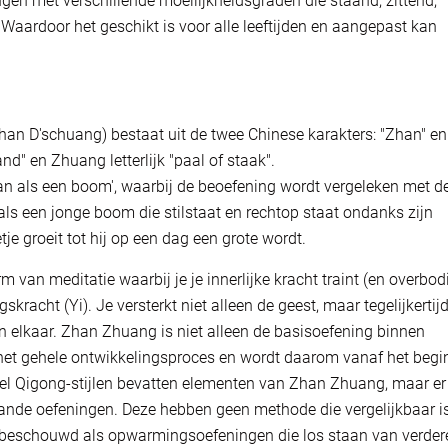
ingen met verschillende moeilijkheidsgraden die staand, zittend,
aardoor het geschikt is voor alle leeftijden en aangepast kan
an D'schuang) bestaat uit de twee Chinese karakters: "Zhan" en
d" en Zhuang letterlijk "paal of staak".
 ​​als een boom', waarbij de beoefening wordt vergeleken met d
ls een jonge boom die stilstaat en rechtop staat ondanks zijn
je groeit tot hij op een dag een grote wordt.
m van meditatie waarbij je je innerlijke kracht traint (en overbod
kracht (Yi). Je versterkt niet alleen de geest, maar tegelijkertij
n elkaar. Zhan Zhuang is niet alleen de basisoefening binnen
 het gehele ontwikkelingsproces en wordt daarom vanaf het begi
veel Qigong-stijlen bevatten elementen van Zhan Zhuang, maar er 
aande oefeningen. Deze hebben geen methode die vergelijkbaar i
beschouwd als opwarmingsoefeningen die los staan ​​van verder