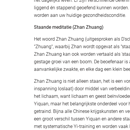
het dagelijks leven. Er zijn verschillende oefen
liggend én stappend geoefend kunnen worden. W
worden aan uw huidige gezondheidsconditie.
Staande meditatie (Zhan Zhuang)
Het woord Zhan Zhuang (uitgesproken als D'sch
"Zhuang", waarbij Zhan wordt opgevat als "staan
Zhan Zhuang kan ook worden vertaald als 'staan
gestage groei van een boom. De beoefenaar is a
aanvankelijke zwakte, en elke dag een klein beet
Zhan Zhuang is niet alleen staan, het is een vor
inspanning loslaat) door middel van verbeeldings
het lichaam, want lichaam en geest beïnvloede
Yiquan, maar het belangrijkste onderdeel voor
getraind. Bijna alle Chinese krijgskunsten en 
een groot verschil tussen Yiquan en andere st
met systematische Yi-training en worden vaak 