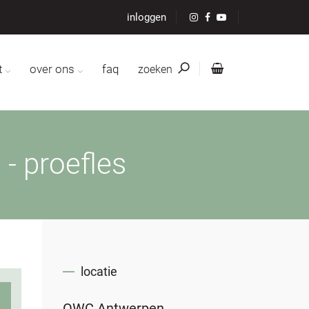
inloggen
t
over ons
faq
zoeken
- proefles
locatie
OWC Antwerpen