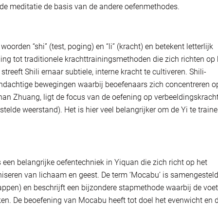
nde meditatie de basis van de andere oefenmethodes.
orden “shi” (test, poging) en “li” (kracht) en betekent letterlijk
lling tot traditionele krachttrainingsmethoden die zich richten op 
reeft Shili ernaar subtiele, interne kracht te cultiveren. Shili-
dachtige bewegingen waarbij beoefenaars zich concentreren o
han Zhuang, ligt de focus van de oefening op verbeeldingskrach
de weerstand). Het is hier veel belangrijker om de Yi te train
een belangrijke oefentechniek in Yiquan die zich richt op het
niseren van lichaam en geest. De term ‘Mocabu’ is samengesteld
tappen) en beschrijft een bijzondere stapmethode waarbij de voe
ken. De beoefening van Mocabu heeft tot doel het evenwicht en 