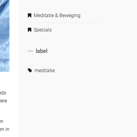
Meditatie & Beweging
Specials
label
meditatie
eds
dere
en
en in