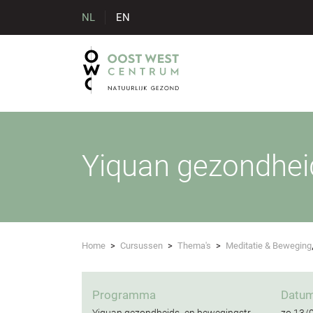
NL
EN
Yiquan gezondheid
Home
>
Cursussen
>
Thema's
>
Meditatie & Beweging
Programma
Datu