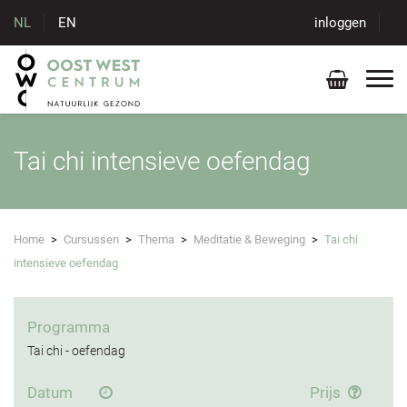
NL
EN
inloggen
Tai chi intensieve oefendag
Home
>
Cursussen
>
Thema
>
Meditatie & Beweging
>
Tai chi
intensieve oefendag
Programma
Tai chi - oefendag
Datum
Prijs