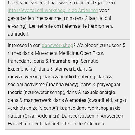
tijdens het verlengd paasweekend is er elk jaar een
intensieve tai chi workshop in de Ardennen
voor
gevorderden (mensen met minstens 2 jaar tai chi
ervaring). Een retraite om helemaal te herbronnen,
aanrader!
Interesse in een
dansworkshop
? We bieden cursussen 5
ritmes dans, Movement Medicine, Open Floor,
trancedans, dans &
traumaheling
(Somatic
Experiencing), dans &
stemwerk
, dans &
rouwverwerking
, dans &
conflicthantering
, dans &
sociaal activisme (
Joanna Masy)
, dans &
polyvagaal
theorie
(neurowetenschap), dans &
sexuele energie
,
dans &
mannenwerk
, dans &
emoties
(kwaadheid, angst,
verdriet) en zelfs een Afrikaanse dans workshop in de
natuur (Orval, Ardennen). Danscursussen in Antwerpen,
Hasselt en Gent, dansretraites in de Ardennen.