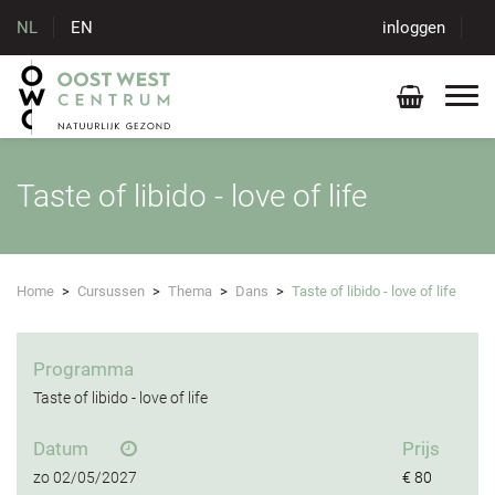
NL
EN
inloggen
Taste of libido - love of life
Home
>
Cursussen
>
Thema
>
Dans
>
Taste of libido - love of life
Programma
Taste of libido - love of life
Datum
Prijs
zo
02/05/2027
€ 80