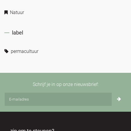
Natuur
label
permacultuur
Schrijf je in op onze nieuwsbrief:
zin om te steunen?