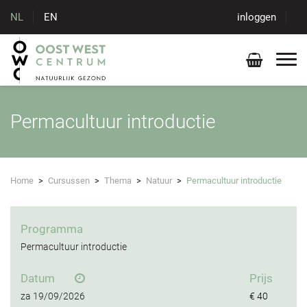
NL
EN
inloggen
Permacultuur introductie
Home
>
Cursussen
>
Thema
>
Natuur
>
Permacultuur introductie
Programma
Permacultuur introductie
Datum
Prijs
za
19/09/2026
€ 40