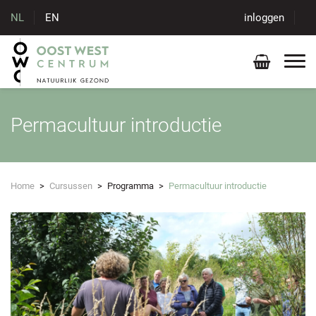
NL
EN
inloggen
Permacultuur introductie
Home
>
Cursussen
>
Programma
>
Permacultuur introductie