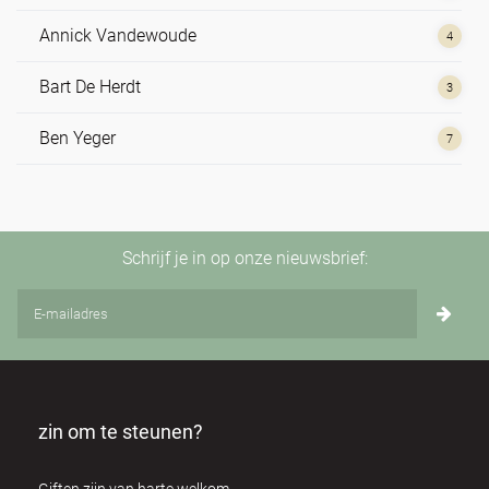
Annick Vandewoude
4
Bart De Herdt
3
Ben Yeger
7
Bert Dhondt
3
Brian Utting
2
Schrijf je in op onze nieuwsbrief:
Carol Mcinerney
1
Cathy Ryan
1
Christian de Sousa
3
zin om te steunen?
Claire Elouard
2