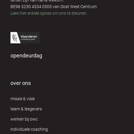
Giften zijn van harte welkom.
Dominique Respens
2
BE96 5230 4534 0505 van Oost West Centrum.
Lees hier enkele opties om ons te steunen
.
Dora Olah
3
Eddy Hubrechts
3
Ellen Saen
2
opendeurdag
Els Mertens
4
Els Van Daele
1
over ons
Els Van Ginneken
1
missie & visie
Fanny Heuten
8
team & lesgevers
Frank & Kathy Coppieters
12
werken bij owc
Freija Wouters
individuele coaching
1