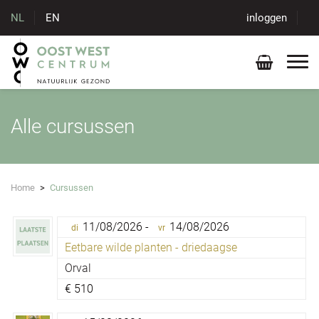
NL
EN
inloggen
Alle cursussen
Home
>
Cursussen
11/08/2026 -
14/08/2026
di
vr
Eetbare wilde planten - driedaagse
Orval
€
510