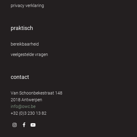
privacy verklaring
George van Elst
7
Greet Brutsaert
8
praktisch
Greet Mermans
8
bereikbaarheid
Guido Paeps
10
veelgestelde vragen
Hilde de Vos
1
contact
Ilse Geusens
1
Van Schoonbekestraat 148
Ingrid Debert
4
2018 Antwerpen
info@owc.be
Irene Nolte
4
+32 (0)3 230 13 82
Isabelle Verstraeten
8