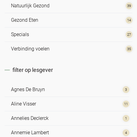
Natuurlijk Gezond
39
Gezond Eten
14
Specials
27
Verbinding voelen
35
filter op lesgever
Agnes De Bruyn
3
Aline Visser
11
Annelies Declerck
1
Annemie Lambert
4