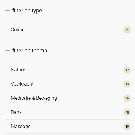
filter op type
Online
2
filter op thema
Natuur
17
Veerkracht
19
Meditatie & Beweging
36
Dans
48
Massage
59