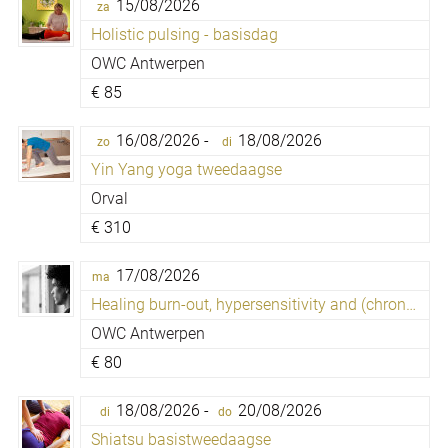
15/08/2026
za
Holistic pulsing - basisdag
OWC Antwerpen
€
85
16/08/2026 -
18/08/2026
zo
di
Yin Yang yoga tweedaagse
Orval
€
310
17/08/2026
ma
Healing burn-out, hypersensitivity and (chronic) fatigue
OWC Antwerpen
€
80
18/08/2026 -
20/08/2026
di
do
Shiatsu basistweedaagse