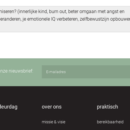
niseren? (innerlijke kind, burn out, beter omgaan met angst en
randeren, je emotionele IQ verbeteren, zelfbewustzijn opbouwe
 onze nieuwsbrief:
deurdag
over ons
praktisch
missie & visie
bereikbaarheid