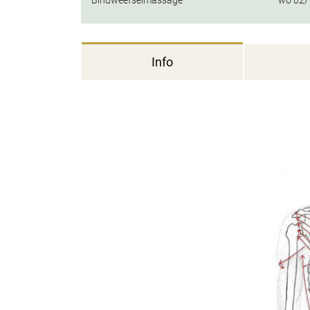
Bindweefselmassage
wo
02/
Info