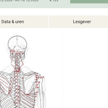
12/2026 -
wo
16/12/2026
€ 125
Data & uren
Lesgever