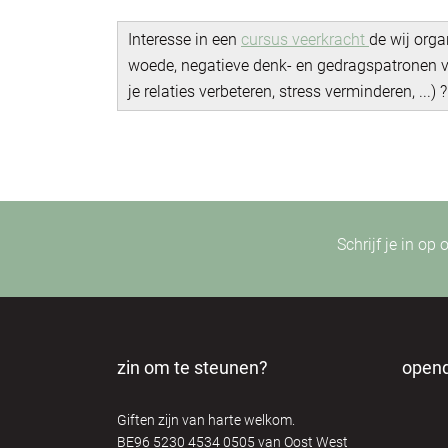
Interesse in een
cursus veerkracht
de wij orga
woede, negatieve denk- en gedragspatronen ve
je relaties verbeteren, stress verminderen, ...) ?
Schrijf je in op
zin om te steunen?
open
Giften zijn van harte welkom.
BE96 5230 4534 0505 van Oost West