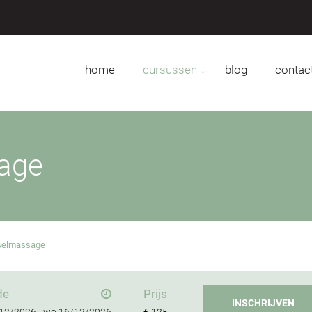
home
cursussen
blog
contac
age
selmassage
de
Prijs
INSCHRIJVEN