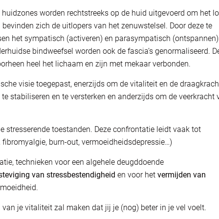
e huidzones worden rechtstreeks op de huid uitgevoerd om het l
 bevinden zich de uitlopers van het zenuwstelsel. Door deze te
ssen het sympatisch (activeren) en parasympatisch (ontspannen)
erhuidse bindweefsel worden ook de fascia’s genormaliseerd. D
oorheen heel het lichaam en zijn met mekaar verbonden.
sche visie toegepast, enerzijds om de vitaliteit en de draagkrach
e stabiliseren en te versterken en anderzijds om de veerkracht 
 stresserende toestanden. Deze confrontatie leidt vaak tot
, fibromyalgie, burn-out, vermoeidheidsdepressie…)
elatie, technieken voor een algehele deugddoende
steviging van stressbestendigheid
en voor het
vermijden van
rmoeidheid.
 je vitaliteit zal maken dat jij je (nog) beter in je vel voelt.