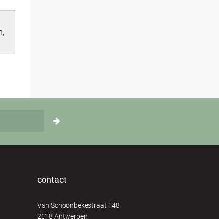
n,
contact
Van Schoonbekestraat 148
2018 Antwerpen