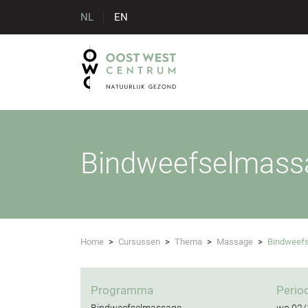
NL
EN
Bindweefselmass
Home
>
Cursussen
>
Thema
>
Massage
>
Bindweef
Programma
Perio