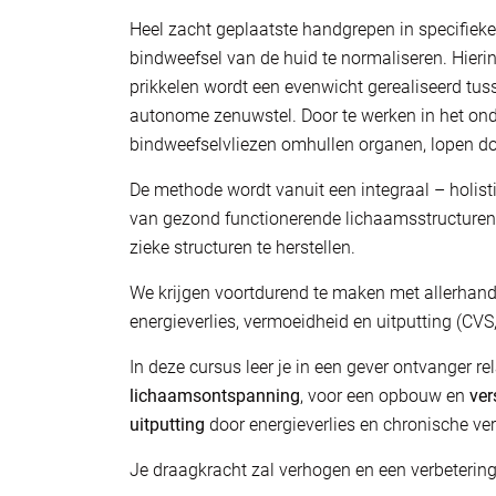
Heel zacht geplaatste handgrepen in specifiek
bindweefsel van de huid te normaliseren. Hierin
prikkelen wordt een evenwicht gerealiseerd tu
autonome zenuwstel. Door te werken in het ond
bindweefselvliezen omhullen organen, lopen d
De methode wordt vanuit een integraal – holisti
van gezond functionerende lichaamsstructuren t
zieke structuren te herstellen.
We krijgen voortdurend te maken met allerhande
energieverlies, vermoeidheid en uitputting (CVS
In deze cursus leer je in een gever ontvanger r
lichaamsontspanning
, voor een opbouw en
ver
uitputting
door energieverlies en chronische ve
Je draagkracht zal verhogen en een verbetering van