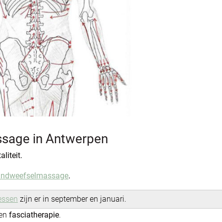
ssage in Antwerpen
liteit.
indweefselmassage
.
essen
zijn er in september en januari.
een
fasciatherapie
.