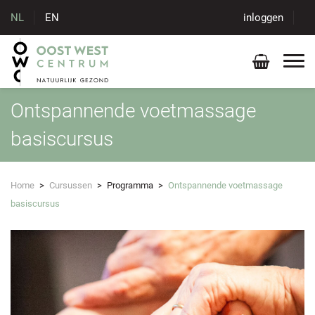
NL
EN
inloggen
Ontspannende voetmassage
basiscursus
Home
>
Cursussen
>
Programma
>
Ontspannende voetmassage
basiscursus