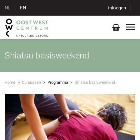
NL
EN
inloggen
Shiatsu basisweekend
Home
>
Cursussen
>
Programma
>
Shiatsu basisweekend