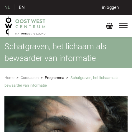
NL
EN
inloggen
Schatgraven, het lichaam als
bewaarder van informatie
Home
>
Cursussen
>
Programma
>
Schatgraven, het lichaam als
bewaarder van informatie