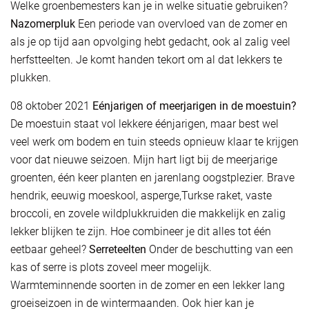
Welke groenbemesters kan je in welke situatie gebruiken?
Nazomerpluk
Een periode van overvloed van de zomer en
als je op tijd aan opvolging hebt gedacht, ook al zalig veel
herfstteelten. Je komt handen tekort om al dat lekkers te
plukken.
08 oktober 2021
Eénjarigen of meerjarigen in de moestuin?
De moestuin staat vol lekkere éénjarigen, maar best wel
veel werk om bodem en tuin steeds opnieuw klaar te krijgen
voor dat nieuwe seizoen. Mijn hart ligt bij de meerjarige
groenten, één keer planten en jarenlang oogstplezier. Brave
hendrik, eeuwig moeskool, asperge,Turkse raket, vaste
broccoli, en zovele wildplukkruiden die makkelijk en zalig
lekker blijken te zijn. Hoe combineer je dit alles tot één
eetbaar geheel?
Serreteelten
Onder de beschutting van een
kas of serre is plots zoveel meer mogelijk.
Warmteminnende soorten in de zomer en een lekker lang
groeiseizoen in de wintermaanden. Ook hier kan je