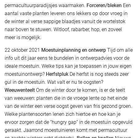
permacultuurparadijsjes waarmaken.
Forceren/bleken
Een
aantal vaste planten leveren ons lekkers op door vroeg in
de winter al verse sappige blaadjes vanuit de wortelstok
naar boven te stuwen. Witloof, rabarber, hop, en zoveel
meer is mogelijk.
22 oktober 2021
Moestuinplanning en ontwerp
Tijd om alle
info uit dit jaar eens te bundelen in ontwerpadvies voor de
ideale moestuin. Welke tips kan je toepassen in jouw eigen
moestuinontwerp?
Herfstpluk
De herfst is nog steeds zeer
gul in de moestuin. Wat valt er nu te oogsten?
Weeuwenteelt
Om de winter door te komen, is er de teelt
van weeuwen: planten die in de vroege lente op het einde
van de winter een verse oogst geven van fris gezond groen.
Welke plantensoorten lenen zich hiertoe en hoe kan je
ervoor zorgen dat de “hungry gap” in de moestuin opgevuld
geraakt. Jaarrond moestuinieren komt met permacultuur