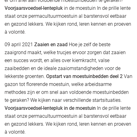
er om snel aan voldoende moestuinbedden te geraken?
Voorjaarsvoedsel-lentepluk
in de moestuin In de prille lente
staat onze permacultuurmoestuin al barstensvol eetbaar
en gezond lekkers. We kijken rond, leren kennen en proeven
à volonté.
09 april 2021
Zaaien en zaad
Hoe je zelf de beste
zaaigrond maakt, welke trucjes ervoor zorgen dat zaaien
een succes wordt, en alles over kiemkracht, valse
zaaibedden en de ideale zaaiomstandigheden voor de
lekkerste groenten.
Opstart van
moestuinbedden deel 2
Van
gazon tot florerende moestuin, welke arbeidsarme
methodes zijn er om snel aan voldoende moestuinbedden
te geraken? We kijken naar verschillende startsituaties.
Voorjaarsvoedsel-lentepluk in de moestuin
In de prille lente
staat onze permacultuurmoestuin al barstensvol eetbaar
en gezond lekkers. We kijken rond, leren kennen en proeven
à volonté.