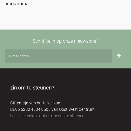
programma.
Schrijf je in op onze nieuwsbrief:
zin om te steunen?
Giften zijn van harte welkom.
BE96 5230 4534 0505 van Oost West Centrum.
Lees hier enkele opties om ons te steunen
.