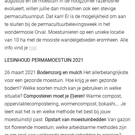
augustus en de moestuin in de hoogzomer razendsnel
evolueert, willen jullie dan misschien ook een stevige
permacultuurinput. Dat kan! Er is de mogelijkheid om aan
te sluiten bij de permacultuurbelevingsweek in het
wondermooie Orval. Moestuinieren op een unieke locatie
van 10 ha met de mooiste wandelgebieden eromheen. Alle
info vind je
hier
.
LESINHOUD PERMAMOESTUIN 2021
26 maart 2021
Bodemzorg en mulch
Het allerbelangrijkste
voor een gezonde moestuin. Hoe krijg je een gezonde
bodem? Welke soorten mulch kan je gebruiken in welke
situatie?
Composteren moet je (l)eren!
Warme compost,
oppervlaktecompostering, wormencompost, bokashi,… Je
leert wat het is en welke methode het best bij jouw
moestuinstijl past.
Opstart van moestuinbedden
Van gazon
tot florerende moestuin; welke arbeidsarme methodes zijn