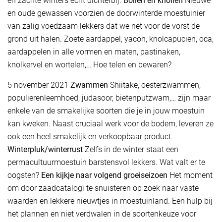
en zachte winters echt dichterbij.
Bollen en knollen
Nieuwe
en oude gewassen voorzien de doorwinterde moestuinier
van zalig voedzaam lekkers dat we net voor de vorst de
grond uit halen. Zoete aardappel, yacon, knolcapucien, oca,
aardappelen in alle vormen en maten, pastinaken,
knolkervel en wortelen,… Hoe telen en bewaren?
5 november 2021
Zwammen
Shiitake, oesterzwammen,
populierenleemhoed, judasoor, bietenputzwam,… zijn maar
enkele van de smakelijke soorten die je in jouw moestuin
kan kweken. Naast cruciaal werk voor de bodem, leveren ze
ook een heel smakelijk en verkoopbaar product.
Winterpluk/winterrust
Zelfs in de winter staat een
permacultuurmoestuin barstensvol lekkers. Wat valt er te
oogsten?
Een kijkje naar volgend groeiseizoen
Het moment
om door zaadcatalogi te snuisteren op zoek naar vaste
waarden en lekkere nieuwtjes in moestuinland. Een hulp bij
het plannen en niet verdwalen in de soortenkeuze voor