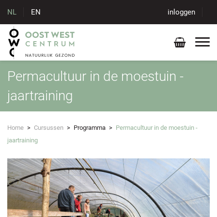
NL
EN
inloggen
Permacultuur in de moestuin -
jaartraining
Home
>
Cursussen
>
Programma
>
Permacultuur in de moestuin -
jaartraining