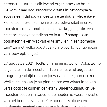
permacultuurtuin is elk levend organisme van harte
welkom. Meer nog, broodnodig zelfs in het complexe
ecosysteem dat jouw moestuin eigenlijk is. Met enkele
kleine technieken kunnen we de biodiversiteit in onze
moestuin erop vooruit helpen en we krijgen gratis een
heleboel ecosysteemdiensten in ruil.
Zomerpluk en
oogsttechnieken
Wat valt er te smullen in een zomerse
tuin? En met welke oogsttips kan je veel langer genieten
van jouw opbrengst?
27 augustus 2021
Teeltplanning en nateelten
Volop zomer
is genieten in de moestuin. Toch is het eind augustus
hoogdringend tijd om aan jouw nateelt te gaan denken.
Welke teelten kan je nu planten om een winter lang van
verse oogst te kunnen genieten?
Onderhoudsmulch
De
moestuinbedden in topconditie houden is vooral kwestie
van het bodemleven actief te houden. Mulchen en
voldoende voedsel aanbrengen is daarbij cruciaal.