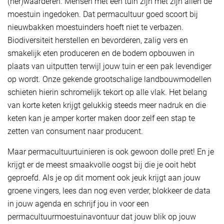
(her)waarderen. Mensen met een tuin zijn met zijn allen de
moestuin ingedoken. Dat permacultuur goed scoort bij
nieuwbakken moestuinders hoeft niet te verbazen.
Biodiversiteit herstellen en bevorderen, zalig vers en
smakelijk eten produceren en de bodem opbouwen in
plaats van uitputten terwijl jouw tuin er een pak levendiger
op wordt. Onze gekende grootschalige landbouwmodellen
schieten hierin schromelijk tekort op alle vlak. Het belang
van korte keten krijgt gelukkig steeds meer nadruk en die
keten kan je amper korter maken door zelf een stap te
zetten van consument naar producent.
Maar permacultuurtuinieren is ook gewoon dolle pret! En je
krijgt er de meest smaakvolle oogst bij die je ooit hebt
geproefd. Als je op dit moment ook jeuk krijgt aan jouw
groene vingers, lees dan nog even verder, blokkeer de data
in jouw agenda en schrijf jou in voor een
permacultuurmoestuinavontuur dat jouw blik op jouw