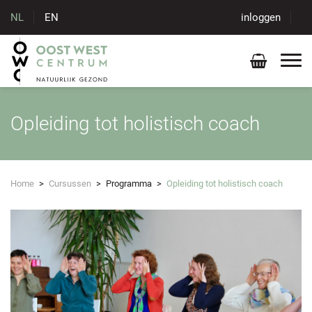
NL
EN
inloggen
Opleiding tot holistisch coach
Home
>
Cursussen
>
Programma
>
Opleiding tot holistisch coach