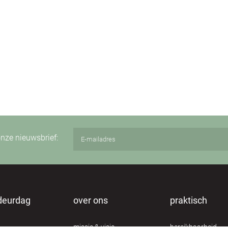
 onze nieuwsbrief:
deurdag
over ons
praktisch
missie & visie
bereikbaarheid