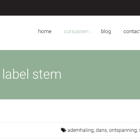
home
cursussen
blog
contac
label stem
ademhaling,
dans,
ontspanning,