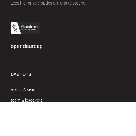
Lees hier enkele opties om ons te steunen
.
opendeurdag
over ons
missie & visie
team & lesgevers
werken bij owc
individuele coaching
privacy verklaring