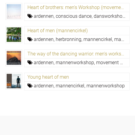
Heart of brothers: men's Workshop (movement medicine)
ardennen,
conscious dance,
dansworkshop,
dra
Heart of men (mannencirkel)
ardennen,
herbronning,
mannencirkel,
mannenwerk,
The way of the dancing warrior: men's workshop
ardennen,
mannenworkshop,
movement medicine
Young heart of men
ardennen,
mannencirkel,
mannenworkshop