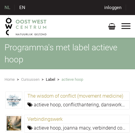
NL
EN
inloggen
Programma's met label actieve
hoop
Home
>
Cursussen
>
Label
>
actieve hoop
The wisdom of conflict (movement medicine)
actieve hoop,
conflicthantering,
dansworkshop,
Verbindingswerk
actieve hoop,
joanna macy,
verbindend communiceren