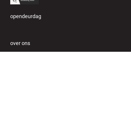
opendeurdag
over ons
missie & visie
team & lesgevers
werken bij owc
individuele coaching
privacy verklaring
praktisch