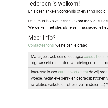
Iedereen is welkom!
Er is geen enkele voorkennis of ervaring nodig.
De cursus is zowel
geschikt voor individuele d
We werken met olie
, als je zelf massageolie h
Meer info?
Contacteer ons
, we helpen je graag.
Marc geeft ook een driedaagse
cursus holist
afgewisseld met natuurwandelingen in de mo
Interesse in een
cursus veerkracht
de wij orga
woede, negatieve denk- en gedragspatronen ve
je relaties verbeteren, stress verminderen, ...) ?