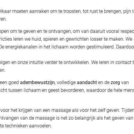
lkaar moeten aanraken om te troosten, tot rust te brengen, pijn 
ren.
pen om te geven en te ontvangen, om van daaruit vooral respec
ricties leren we huid, spieren en gewrichten losser te maken. We
De energiekanalen in het lichaam worden gestimuleerd. Daardoo
lgen en onze intuïtie verder te ontwikkelen. We leren in contact 
en.
p een goed
adembewustzijn
, volledige
aandacht
en de
zorg
van
icht tussen lichaam en geest bevorderen, waardoor de hele men
voor het krijgen van een massage als voor het zelf geven. Tijde
ntvangen van de massage is net zo belangrijk als het geven van
te technieken aanvoelen.