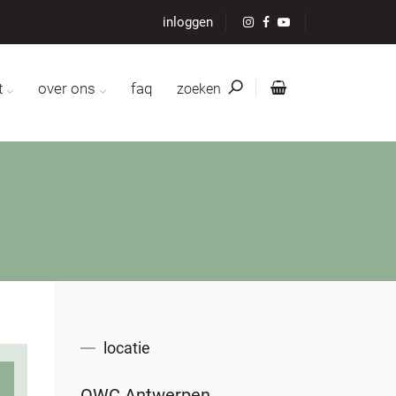
inloggen
t
over ons
faq
zoeken
locatie
OWC Antwerpen