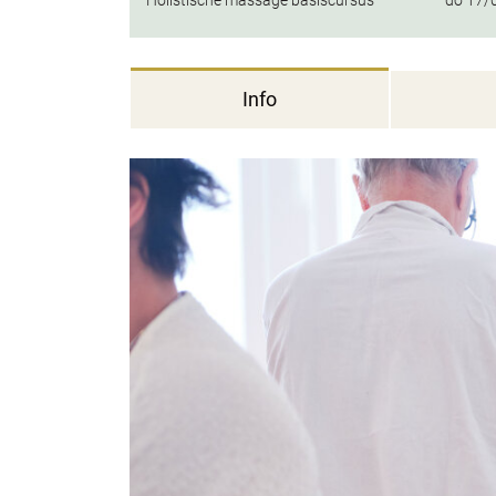
Holistische massage basiscursus
do
17/
Info