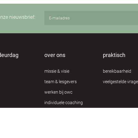
 onze nieuwsbrief:
deurdag
over ons
praktisch
missie & visie
bereikbaarheid
team & lesgevers
veelgestelde vrag
werken bij owc
individuele coaching
privacy verklaring