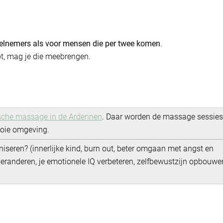
eelnemers
als voor mensen die per twee komen
.
ebt, mag je die meebrengen.
ische massage in d
e Ardennen
. Daar worden de massage sessies
oie omgeving.
niseren? (innerlijke kind, burn out, beter omgaan met angst en
randeren, je emotionele IQ verbeteren, zelfbewustzijn opbouwe