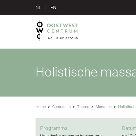
NL
EN
Holistische massa
Home
>
Cursussen
>
Thema
>
Massage
>
Holistisch
Programma
Datu