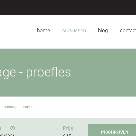
home
cursussen
blog
contac
ge - proefles
e massage - proefles
m
Prijs
INSCHRIJVEN