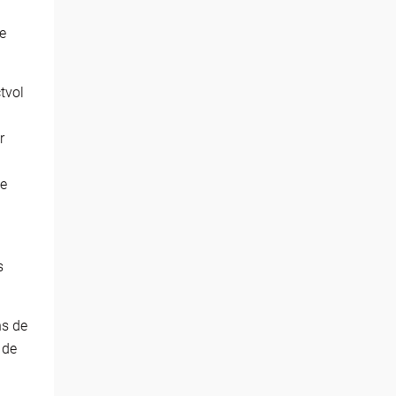
te
tvol
r
te
s
ns de
 de