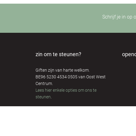
Schrijf je in op
zin om te steunen?
open
Giften zijn van harte welkom.
BE96 5230 4534 0505 van Oost West
Centrum.
Lees hier enkele opties om ons te
steunen
.