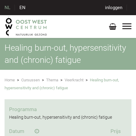
NL
EN
inloggen
Healing burn-out, hypersensitivity
and (chronic) fatigue
Home
>
Cursussen
>
Thema
>
Veerkracht
>
Healing burn-out,
hypersensitivity and (chronic) fatigue
Programma
Healing burn-out, hypersensitivity and (chronic) fatigue
Datum
Prijs