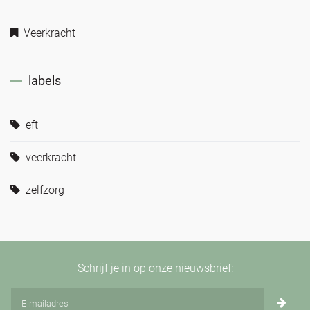
Veerkracht
labels
eft
veerkracht
zelfzorg
Schrijf je in op onze nieuwsbrief: