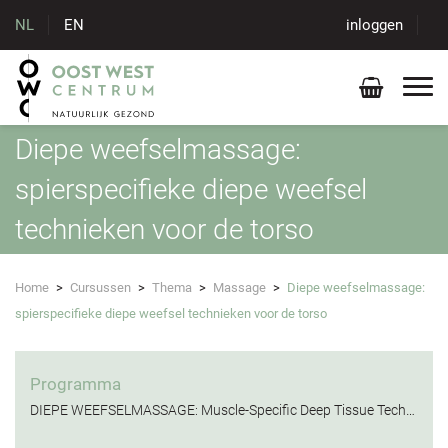
NL
EN
inloggen
Diepe weefselmassage:
spierspecifieke diepe weefsel
technieken voor de torso
Home
>
Cursussen
>
Thema
>
Massage
>
Diepe weefselmassage:
spierspecifieke diepe weefsel technieken voor de torso
Programma
DIEPE WEEFSELMASSAGE: Muscle-Specific Deep Tissue Techniques for the torso