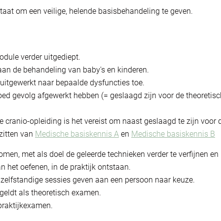
taat om een veilige, helende basisbehandeling te geven.
odule verder uitgediept.
aan de behandeling van baby's en kinderen.
itgewerkt naar bepaalde dysfuncties toe.
goed gevolg afgewerkt hebben (= geslaagd zijn voor de theoretis
de cranio-opleiding is het vereist om naast geslaagd te zijn voor 
ezitten van
Medische basiskennis A
en
Medische basiskennis B
men, met als doel de geleerde technieken verder te verfijnen en
 het oefenen, in de praktijk ontstaan.
 zelfstandige sessies geven aan een persoon naar keuze.
geldt als theoretisch examen.
praktijkexamen.