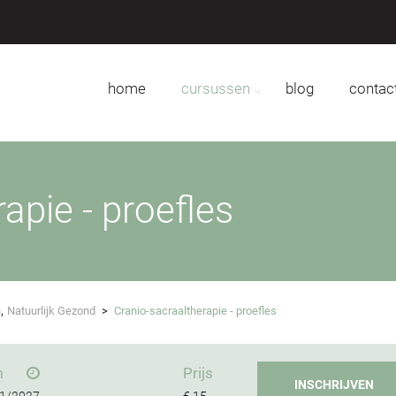
home
cursussen
blog
contac
apie - proefles
,
n
Natuurlijk Gezond
>
Cranio-sacraaltherapie - proefles
m
Prijs
INSCHRIJVEN