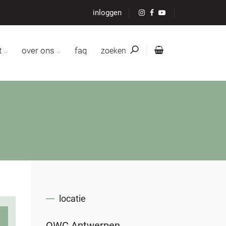
inloggen
t
over ons
faq
zoeken
locatie
OWC Antwerpen