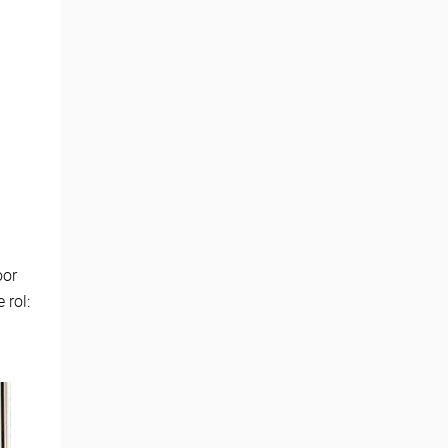
oor
 rol: