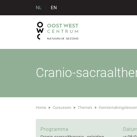
NL
EN
Cranio-sacraalther
Home
>
Cursussen
>
Thema's
>
Kennismakingslesse
Programma
Datu