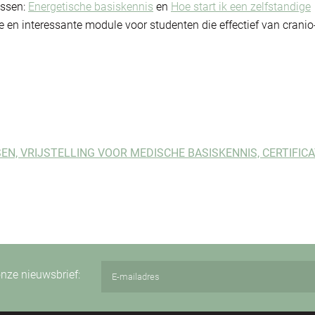
ussen:
Energetische basiskennis
en
H
oe start ik een zelfstandige
te en interessante module voor studenten die effectief van cranio
EN, VRIJSTELLING VOOR MEDISCHE BASISKENNIS, CERTIFICAT
 onze nieuwsbrief: