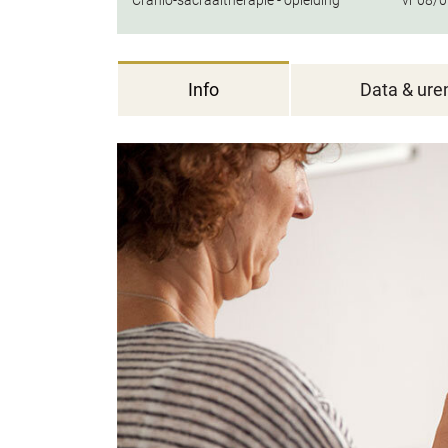
Cranio-sacraaltherapie - opleiding
vr
08/0
Info
Data & ure