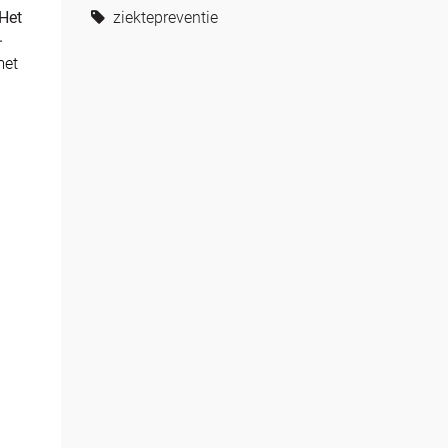
 Het
ziektepreventie
.
met