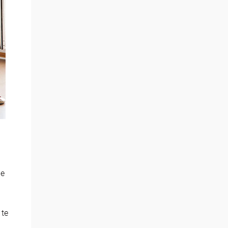
le
 te