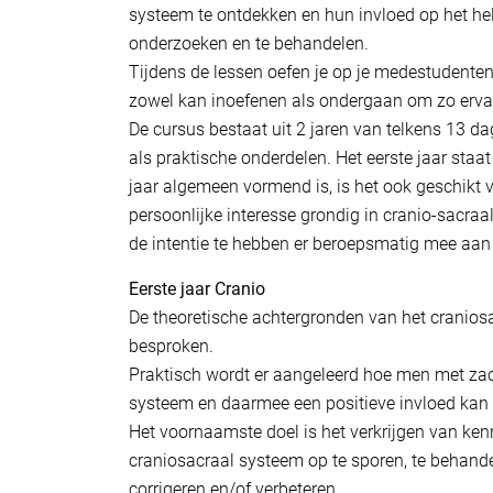
systeem te ontdekken en hun invloed op het hel
onderzoeken en te behandelen.
Tijdens de lessen oefen je op je medestudenten
zowel kan inoefenen als ondergaan om zo ervar
De cursus bestaat uit 2 jaren van telkens 13 d
als praktische onderdelen. Het eerste jaar staa
jaar algemeen vormend is, is het ook geschikt 
persoonlijke interesse grondig in cranio-sacraa
de intentie te hebben er beroepsmatig mee aan 
Eerste jaar Cranio
De theoretische achtergronden van het craniosa
besproken.
Praktisch wordt er aangeleerd hoe men met za
systeem en daarmee een positieve invloed kan 
Het voornaamste doel is het verkrijgen van ken
craniosacraal systeem op te sporen, te behande
corrigeren en/of verbeteren.