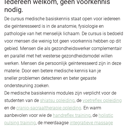
Iedereen welkom, geen voorkennis
nodig.
De cursus medische basiskennis staat open voor iedereen
die geïnteresseerd is in de anatomie, fysiologie en
pathologie van het menselijk lichaam. De cursus is bedoeld
voor mensen die weinig tot geen voorkennis hebben op dit
gebied. Mensen die als gezondheidswerker complementair
en parallel met het westerse gezondheidsmodel willen
werken. Mensen die persoonlijk geïnteresseerd zijn in deze
materie. Door een betere medische kennis kan je
sneller problemen detecteren en beter gepaste
ondersteuning zoeken.
De medische basiskennis modules zijn verplicht voor de
studenten van de
shiatsu opleiding
, de
voetreflex opleiding
en de
cranio-sacraaltherapie opleiding
. En warm
aanbevolen voor wie de
handreflex training
, de
holistic
pulsing training
, de meerdaagse
integratieve massage