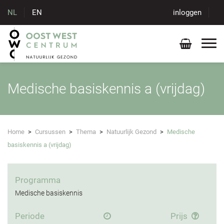
NL
EN
inloggen
Medische basiskennis a (vrijdag)
Home
>
Cursussen
>
Thema
>
Natuurlijk Gezond
>
Medische
basiskennis a (vrijdag)
Programma
Medische basiskennis
Periode
Prijs